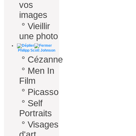
vos
images
°
Vieillir
une photo
Philipp Scott Johnson
°
Cézanne
°
Men In
Film
°
Picasso
°
Self
Portraits
°
Visages
d'art