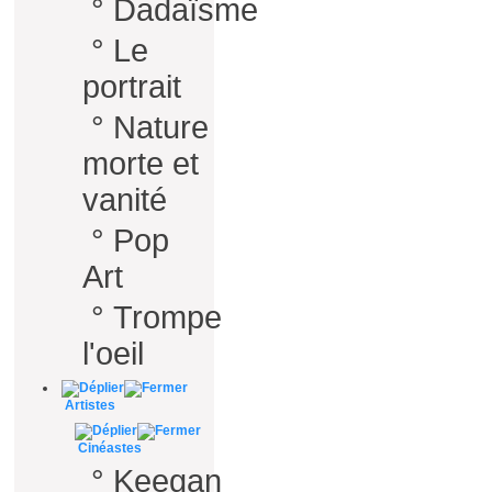
°
Dadaïsme
°
Le
portrait
°
Nature
morte et
vanité
°
Pop
Art
°
Trompe
l'oeil
Artistes
Cinéastes
°
Keegan