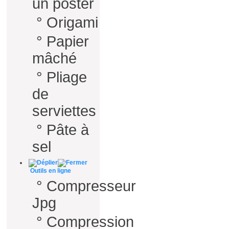
un poster
°
Origami
°
Papier
mâché
°
Pliage
de
serviettes
°
Pâte à
sel
Outils en ligne
°
Compresseur
Jpg
°
Compression