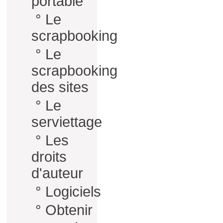
portable
°
Le
scrapbooking
°
Le
scrapbooking
des sites
°
Le
serviettage
°
Les
droits
d'auteur
°
Logiciels
°
Obtenir