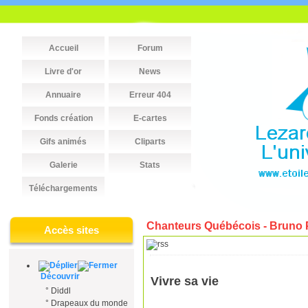
Accueil
Forum
Livre d'or
News
Annuaire
Erreur 404
Fonds création
E-cartes
Gifs animés
Cliparts
Galerie
Stats
Téléchargements
Chanteurs Québécois - Bruno P
Accès sites
Découvrir
Vivre sa vie
°
Diddl
°
Drapeaux du monde