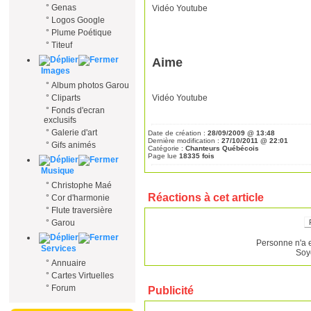
°
Genas
Vidéo Youtube
°
Logos Google
°
Plume Poétique
°
Titeuf
Aime
Images
°
Album photos Garou
Vidéo Youtube
°
Cliparts
°
Fonds d'ecran
exclusifs
°
Galerie d'art
Date de création :
28/09/2009 @ 13:48
Dernière modification :
27/10/2011 @ 22:01
°
Gifs animés
Catégorie :
Chanteurs Québécois
Page lue
18335 fois
Musique
°
Christophe Maé
Réactions à cet article
°
Cor d'harmonie
°
Flute traversière
°
Garou
Personne n'a 
Services
Soy
°
Annuaire
°
Cartes Virtuelles
°
Forum
Publicité