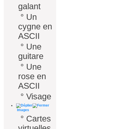
galant
°
Un
cygne en
ASCII
°
Une
guitare
°
Une
rose en
ASCII
°
Visage
Images
°
Cartes
virtuelles