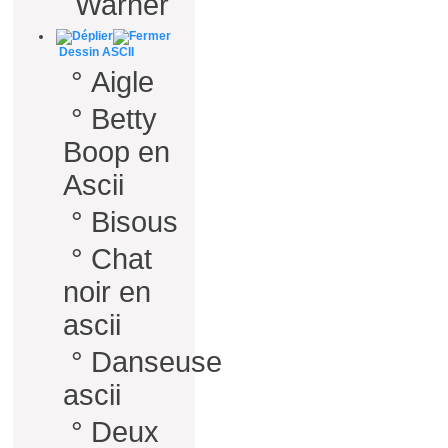
Warner
Dessin ASCII
°
Aigle
°
Betty
Boop en
Ascii
°
Bisous
°
Chat
noir en
ascii
°
Danseuse
ascii
°
Deux