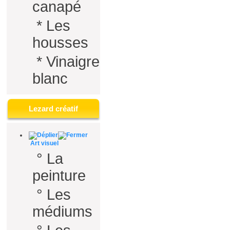
canapé
*
Les
housses
*
Vinaigre
blanc
Lezard créatif
Art visuel
°
La
peinture
°
Les
médiums