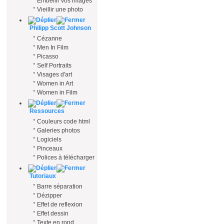
°
Embellir vos images
°
Vieillir une photo
Philipp Scott Johnson
°
Cézanne
°
Men In Film
°
Picasso
°
Self Portraits
°
Visages d'art
°
Women in Art
°
Women in Film
Ressources
°
Couleurs code html
°
Galeries photos
°
Logiciels
°
Pinceaux
°
Polices à télécharger
Tutoriaux
°
Barre séparation
°
Dézipper
°
Effet de reflexion
°
Effet dessin
°
Texte en rond