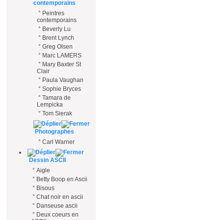
contemporains
°
Peintres
contemporains
°
Beverly Lu
°
Brent Lynch
°
Greg Olsen
°
Marc LAMERS
°
Mary Baxter St
Clair
°
Paula Vaughan
°
Sophie Bryces
°
Tamara de
Lempicka
°
Tom Sierak
Photographes
°
Carl Warner
Dessin ASCII
°
Aigle
°
Betty Boop en Ascii
°
Bisous
°
Chat noir en ascii
°
Danseuse ascii
°
Deux coeurs en