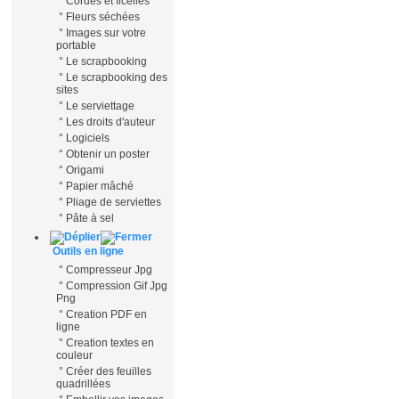
°
Cordes et ficelles
°
Fleurs séchées
°
Images sur votre
portable
°
Le scrapbooking
°
Le scrapbooking des
sites
°
Le serviettage
°
Les droits d'auteur
°
Logiciels
°
Obtenir un poster
°
Origami
°
Papier mâché
°
Pliage de serviettes
°
Pâte à sel
Outils en ligne
°
Compresseur Jpg
°
Compression Gif Jpg
Png
°
Creation PDF en
ligne
°
Creation textes en
couleur
°
Créer des feuilles
quadrillées