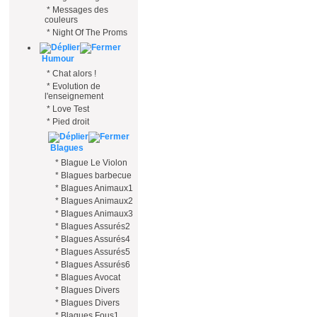
*
Messages des
couleurs
*
Night Of The Proms
Humour
*
Chat alors !
*
Evolution de
l'enseignement
*
Love Test
*
Pied droit
Blagues
*
Blague Le Violon
*
Blagues barbecue
*
Blagues Animaux1
*
Blagues Animaux2
*
Blagues Animaux3
*
Blagues Assurés2
*
Blagues Assurés4
*
Blagues Assurés5
*
Blagues Assurés6
*
Blagues Avocat
*
Blagues Divers
*
Blagues Divers
*
Blagues Fous1