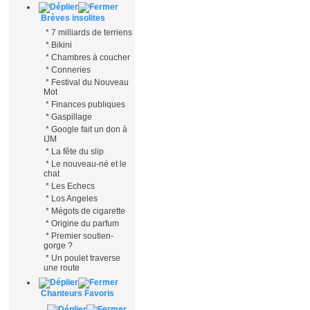
Brèves insolites
*
7 milliards de terriens
*
Bikini
*
Chambres à coucher
*
Conneries
*
Festival du Nouveau
Mot
*
Finances publiques
*
Gaspillage
*
Google fait un don à
IJM
*
La fête du slip
*
Le nouveau-né et le
chat
*
Les Echecs
*
Los Angeles
*
Mégots de cigarette
*
Origine du parfum
*
Premier soutien-
gorge ?
*
Un poulet traverse
une route
Chanteurs Favoris