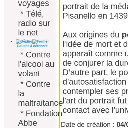
voyages
portrait de la méd
*
Télé,
Pisanello en 1439
radio sur
le net
Aux origines du
p
l'idée de mort et d
Causes à défendre
apparaît comme u
*
Contre
de conjurer la du
l'alcool au
D’autre part, le po
volant
d’autosatisfaction
*
Contre
contempler ses pr
la
l’art du portrait fu
maltraitance
contact avec l’uni
*
Fondation
Abbe
Date de création :
04/