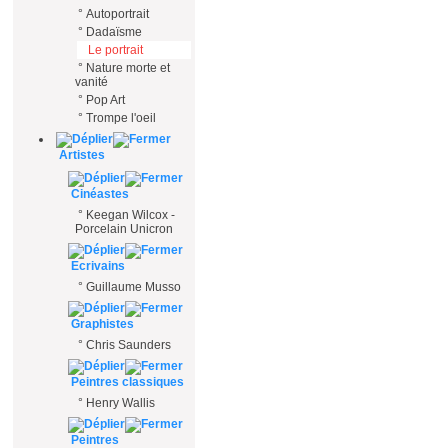
°
Autoportrait
°
Dadaïsme
Le portrait
°
Nature morte et
vanité
°
Pop Art
°
Trompe l'oeil
Artistes
Cinéastes
°
Keegan Wilcox -
Porcelain Unicron
Ecrivains
°
Guillaume Musso
Graphistes
°
Chris Saunders
Peintres classiques
°
Henry Wallis
Peintres