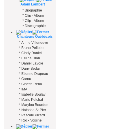
Adam Lambert
*
Biographie
*
Clip - Album
*
Clip - Album
*
Discographie
Chanteurs Québécois
*
Annie Villeneuve
*
Bruno Pelletier
*
Cindy Daniel
*
Céline Dion
*
Daniel Lavoie
*
Dany Bedar
*
Etienne Drapeau
*
Garou
*
Ginette Reno
*
IMA
*
Isabelle Boulay
*
Mario Pelchat
*
Marylou Bourdon
*
Natasha St-Pier
*
Pascale Picard
*
Rock Voisine