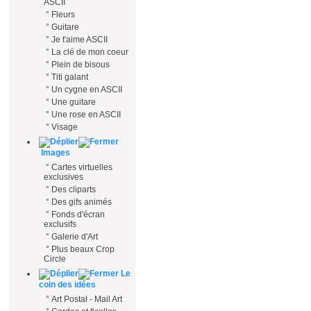
ASCII
°
Fleurs
°
Guitare
°
Je t'aime ASCII
°
La clé de mon coeur
°
Plein de bisous
°
Titi galant
°
Un cygne en ASCII
°
Une guitare
°
Une rose en ASCII
°
Visage
Images
°
Cartes virtuelles
exclusives
°
Des cliparts
°
Des gifs animés
°
Fonds d'écran
exclusifs
°
Galerie d'Art
°
Plus beaux Crop
Circle
Le
coin des idées
°
Art Postal - Mail Art