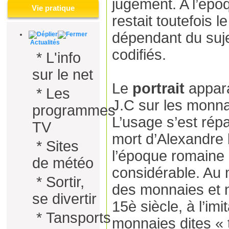
jugement. A l’époq
Vie pratique
restait toutefois l
dépendant du sujet
Actualités
codifiés.
*
L'info
sur le net
Le
portrait
appara
*
Les
J.C sur les monna
programmes
L’usage s’est rép
TV
mort d’Alexandre l
*
Sites
l’époque romaine
de météo
considérable. Au 
*
Sortir,
des monnaies et ne
se divertir
15è siècle, à l’imit
*
Tansports
monnaies dites « 