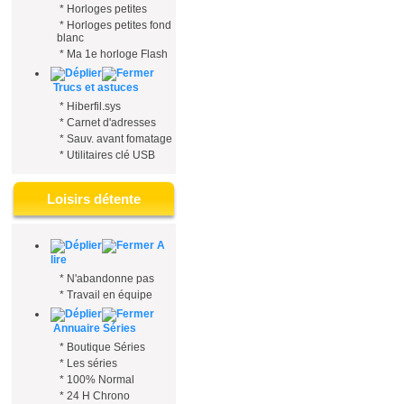
*
Horloges petites
*
Horloges petites fond
blanc
*
Ma 1e horloge Flash
Trucs et astuces
*
Hiberfil.sys
*
Carnet d'adresses
*
Sauv. avant fomatage
*
Utilitaires clé USB
Loisirs détente
A
lire
*
N'abandonne pas
*
Travail en équipe
Annuaire Séries
*
Boutique Séries
*
Les séries
*
100% Normal
*
24 H Chrono