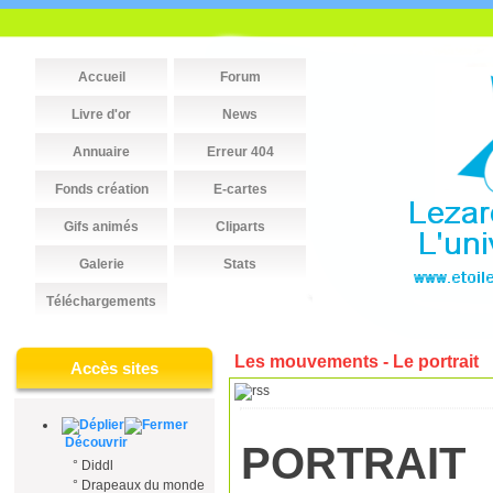
Accueil
Forum
Livre d'or
News
Annuaire
Erreur 404
Fonds création
E-cartes
Gifs animés
Cliparts
Galerie
Stats
Téléchargements
Les mouvements - Le portrait
Accès sites
Découvrir
PORTRAIT
°
Diddl
°
Drapeaux du monde