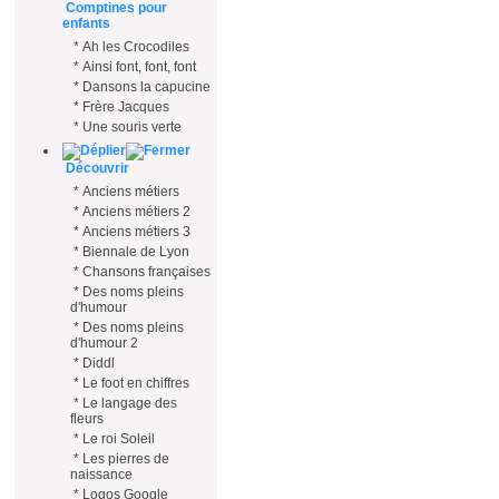
Comptines pour
enfants
*
Ah les Crocodiles
*
Ainsi font, font, font
*
Dansons la capucine
*
Frère Jacques
*
Une souris verte
Découvrir
*
Anciens métiers
*
Anciens métiers 2
*
Anciens métiers 3
*
Biennale de Lyon
*
Chansons françaises
*
Des noms pleins
d'humour
*
Des noms pleins
d'humour 2
*
Diddl
*
Le foot en chiffres
*
Le langage des
fleurs
*
Le roi Soleil
*
Les pierres de
naissance
*
Logos Google