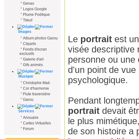
°
Genas
°
Logos Google
°
Plume Poétique
°
Titeuf
Images
Le
portrait
est un
°
Album photos Garou
°
Cliparts
visée descriptive
°
Fonds d'ecran
exclusifs
personne ou une c
°
Galerie d'art
°
Gifs animés
d'un point de vue
Musique
psychologique.
°
Christophe Maé
°
Cor d'harmonie
°
Flute traversière
Pendant longtemp
°
Garou
portrait
devait êtr
Services
°
Annuaire
le plus mimétique,
°
Cartes Virtuelles
de son histoire a
°
Forum