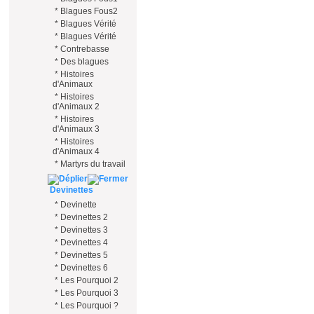
*
Blagues Fous2
*
Blagues Vérité
*
Blagues Vérité
*
Contrebasse
*
Des blagues
*
Histoires
d'Animaux
*
Histoires
d'Animaux 2
*
Histoires
d'Animaux 3
*
Histoires
d'Animaux 4
*
Martyrs du travail
Devinettes
*
Devinette
*
Devinettes 2
*
Devinettes 3
*
Devinettes 4
*
Devinettes 5
*
Devinettes 6
*
Les Pourquoi 2
*
Les Pourquoi 3
*
Les Pourquoi ?