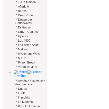
*
7 à la Maison
*
AfterLife
*
Bones
*
Dead Zone
*
Desperate
Housewives
*
Dr House
*
Grey's Anatomy
*
Kyle XY
*
Les 4400
*
Les frères Scott
*
Malcom
*
Mysterious Ways
*
N.C.I.S.
*
Prison Break
*
Veronica Mars
Arménie
*
Arménie à la croisée
des chemins
*
Duduk
*
FLute
*
Immobile
*
La Mamma
*
Pour toi Arménie