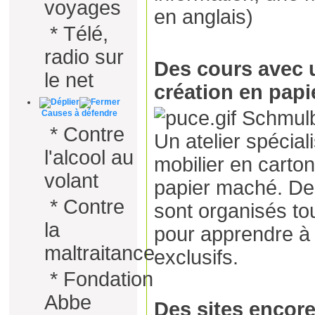
voyages
en anglais)
*
Télé,
radio sur
Des cours avec u
le net
création en papi
Schmulb
Causes à défendre
*
Contre
Un atelier spécial
l'alcool au
mobilier en carto
volant
papier maché. De
*
Contre
sont organisés to
la
pour apprendre à 
maltraitance
exclusifs.
*
Fondation
Abbe
Des sites encore