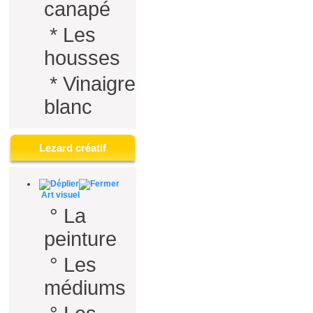
canapé
*
Les
housses
*
Vinaigre
blanc
Lezard créatif
Art visuel
°
La
peinture
°
Les
médiums