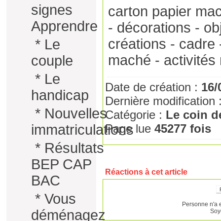
signes
carton papier mac
Apprendre
- décorations - ob
créations - cadre -
*
Le
maché - activités
couple
*
Le
Date de création :
16/
handicap
Dernière modification 
*
Nouvelles
Catégorie :
Le coin d
immatriculations
Page lue
45277 fois
*
Résultats
BEP CAP
Réactions à cet article
BAC
*
Vous
Personne n'a 
déménagez
Soy