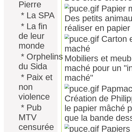
Pierre
Papier 
*
La SPA
Des petits anima
*
La fin
réaliser en papier
de leur
Carton e
monde
maché
*
Orphelins
Mobiliers et meubl
du Sida
maché pour un "in
*
Paix et
maché"
non
Papma
violence
Création de Phili
*
Pub
le papier mâché pe
MTV
que la bande dessi
censurée
Papiers 