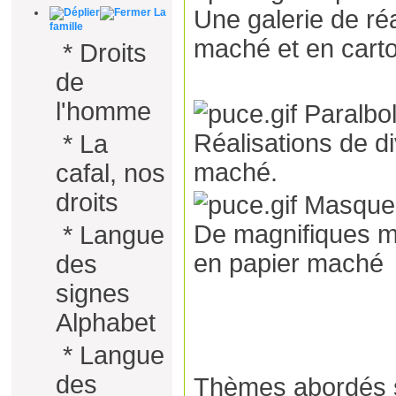
Une galerie de réa
La
famille
maché et en cart
*
Droits
de
l'homme
Paralbo
Réalisations de di
*
La
maché.
cafal, nos
droits
Masques
De magnifiques m
*
Langue
en papier maché
des
signes
Alphabet
*
Langue
des
Thèmes abordés s