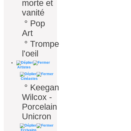
morte et
vanité
°
Pop
Art
°
Trompe
l'oeil
Artistes
Cinéastes
°
Keegan
Wilcox -
Porcelain
Unicron
Ecrivains