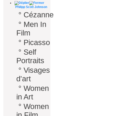
Philipp Scott Johnson
°
Cézanne
°
Men In
Film
°
Picasso
°
Self
Portraits
°
Visages
d'art
°
Women
in Art
°
Women
in Film