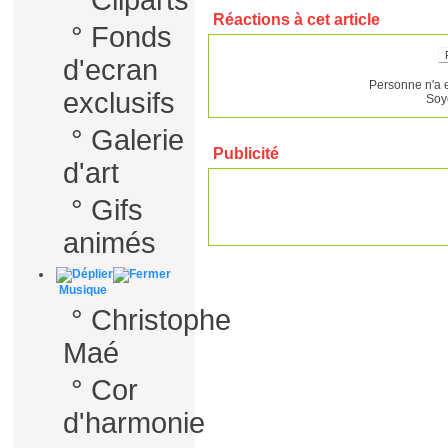
°
Cliparts
Réactions à cet article
°
Fonds
d'ecran
Personne n'a 
exclusifs
Soy
°
Galerie
Publicité
d'art
°
Gifs
animés
Musique
°
Christophe
Maé
°
Cor
d'harmonie