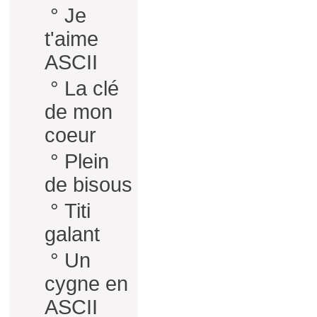
°
Je
t'aime
ASCII
°
La clé
de mon
coeur
°
Plein
de bisous
°
Titi
galant
°
Un
cygne en
ASCII