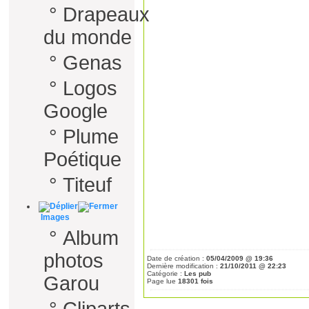
°
Drapeaux
du monde
°
Genas
°
Logos
Google
°
Plume
Poétique
°
Titeuf
Images
°
Album
photos
Date de création :
05/04/2009 @ 19:36
Dernière modification :
21/10/2011 @ 22:23
Catégorie :
Les pub
Garou
Page lue
18301 fois