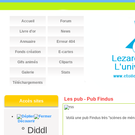
Accueil
Forum
Livre d'or
News
Annuaire
Erreur 404
Fonds création
E-cartes
Gifs animés
Cliparts
Galerie
Stats
Téléchargements
Les pub - Pub Findus
Accès sites
Voilà une pub Findus très "scènes de mé
Découvrir
°
Diddl