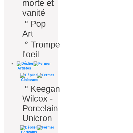
morte et
vanité
°
Pop
Art
°
Trompe
l'oeil
Artistes
Cinéastes
°
Keegan
Wilcox -
Porcelain
Unicron
Ecrivains