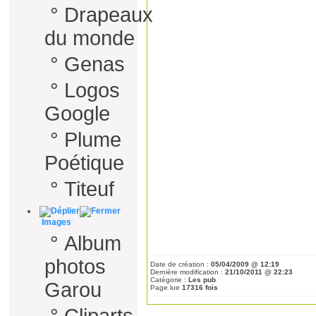
°
Drapeaux
du monde
°
Genas
°
Logos
Google
°
Plume
Poétique
°
Titeuf
Images
°
Album
photos
Date de création :
05/04/2009 @ 12:19
Dernière modification :
21/10/2011 @ 22:23
Catégorie :
Les pub
Garou
Page lue
17316 fois