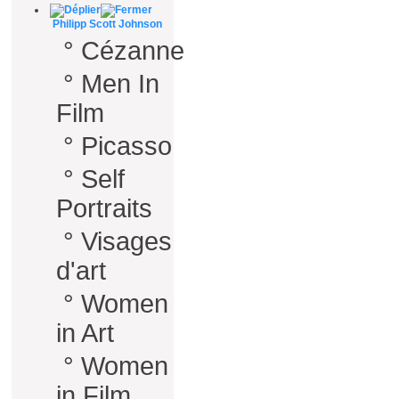
Philipp Scott Johnson
°
Cézanne
°
Men In
Film
°
Picasso
°
Self
Portraits
°
Visages
d'art
°
Women
in Art
°
Women
in Film