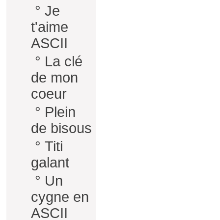
°
Je
t'aime
ASCII
°
La clé
de mon
coeur
°
Plein
de bisous
°
Titi
galant
°
Un
cygne en
ASCII