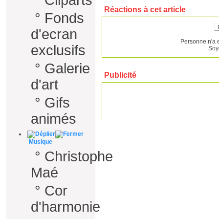
°
Cliparts
Réactions à cet article
°
Fonds
d'ecran
Personne n'a 
exclusifs
Soy
°
Galerie
Publicité
d'art
°
Gifs
animés
Musique
°
Christophe
Maé
°
Cor
d'harmonie