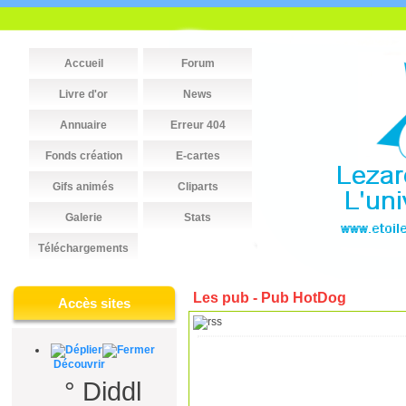
Accueil
Forum
Livre d'or
News
Annuaire
Erreur 404
Fonds création
E-cartes
Gifs animés
Cliparts
Galerie
Stats
Téléchargements
Les pub - Pub HotDog
Accès sites
Découvrir
°
Diddl