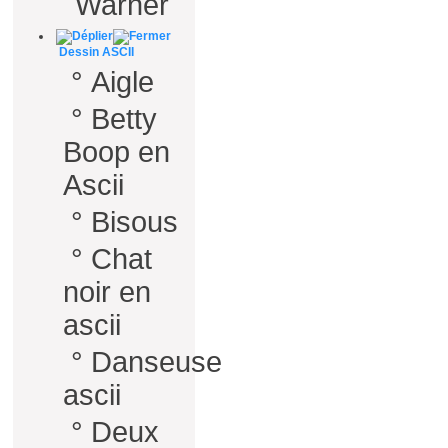
Warner
Dessin ASCII
°
Aigle
°
Betty
Boop en
Ascii
°
Bisous
°
Chat
noir en
ascii
°
Danseuse
ascii
°
Deux