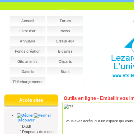
Accueil
Forum
Livre d'or
News
Annuaire
Erreur 404
Fonds création
E-cartes
Gifs animés
Cliparts
Galerie
Stats
Téléchargements
Outils en ligne - Embellir vos 
Accès sites
Découvrir
Vous avez accès ici à un espace qui vous 
°
Diddl
°
Drapeaux du monde