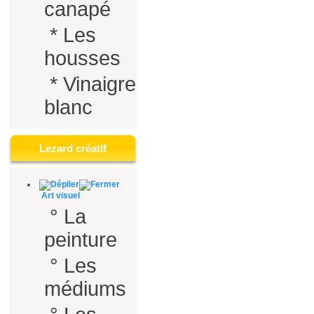
canapé
*
Les
housses
*
Vinaigre
blanc
Lezard créatif
Art visuel
°
La
peinture
°
Les
médiums