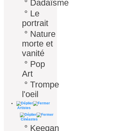
°
Dadaïsme
°
Le
portrait
°
Nature
morte et
vanité
°
Pop
Art
°
Trompe
l'oeil
Artistes
Cinéastes
°
Keegan