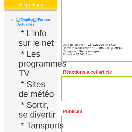
Vie pratique
Actualités
*
L'info
sur le net
Date de création :
15/01/2008 @ 17:14
Dernière modification :
19/10/2011 @ 20:40
*
Les
Catégorie :
Outils en ligne
Page lue
20001 fois
programmes
TV
Réactions à cet article
*
Sites
de météo
*
Sortir,
Publicité
se divertir
*
Tansports