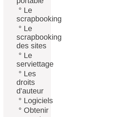
portable
°
Le
scrapbooking
°
Le
scrapbooking
des sites
°
Le
serviettage
°
Les
droits
d'auteur
°
Logiciels
°
Obtenir