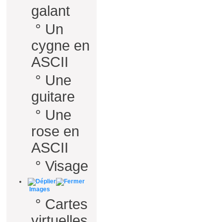
galant
°
Un
cygne en
ASCII
°
Une
guitare
°
Une
rose en
ASCII
°
Visage
Images
°
Cartes
virtuelles