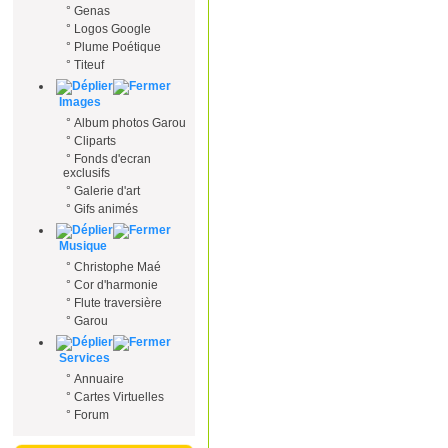
°
Genas
°
Logos Google
°
Plume Poétique
°
Titeuf
Images
°
Album photos Garou
°
Cliparts
°
Fonds d'ecran
exclusifs
°
Galerie d'art
°
Gifs animés
Musique
°
Christophe Maé
°
Cor d'harmonie
°
Flute traversière
°
Garou
Services
°
Annuaire
°
Cartes Virtuelles
°
Forum