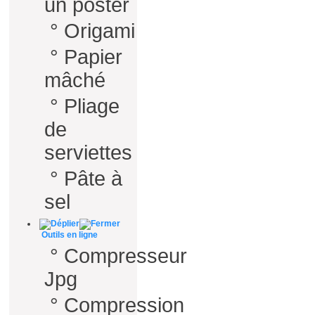
un poster
°
Origami
°
Papier
mâché
°
Pliage
de
serviettes
°
Pâte à
sel
Outils en ligne
°
Compresseur
Jpg
°
Compression