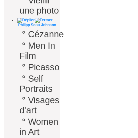
°
Vieillir
une photo
Philipp Scott Johnson
°
Cézanne
°
Men In
Film
°
Picasso
°
Self
Portraits
°
Visages
d'art
°
Women
in Art