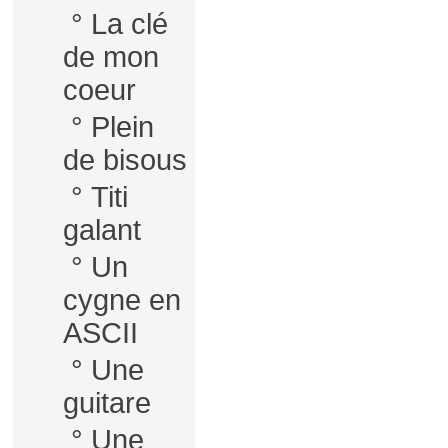
°
La clé
de mon
coeur
°
Plein
de bisous
°
Titi
galant
°
Un
cygne en
ASCII
°
Une
guitare
°
Une