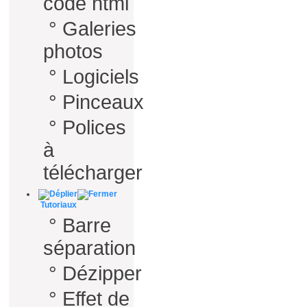
code html
°
Galeries
photos
°
Logiciels
°
Pinceaux
°
Polices
à
télécharger
Tutoriaux
°
Barre
séparation
°
Dézipper
°
Effet de