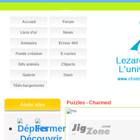
Accueil
Forum
Livre d'or
News
Annuaire
Erreur 404
Fonds création
E-cartes
Gifs animés
Cliparts
Galerie
Stats
Téléchargements
Puzzles - Charmed
Accès sites
Découvrir