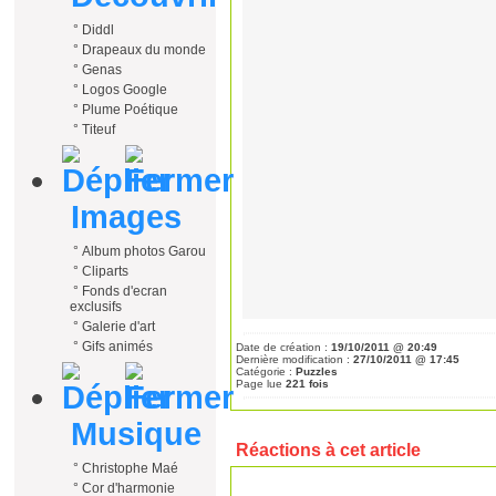
°
Diddl
°
Drapeaux du monde
°
Genas
°
Logos Google
°
Plume Poétique
°
Titeuf
Images
°
Album photos Garou
°
Cliparts
°
Fonds d'ecran
exclusifs
°
Galerie d'art
°
Gifs animés
Date de création :
19/10/2011 @ 20:49
Dernière modification :
27/10/2011 @ 17:45
Catégorie :
Puzzles
Page lue
221 fois
Musique
Réactions à cet article
°
Christophe Maé
°
Cor d'harmonie