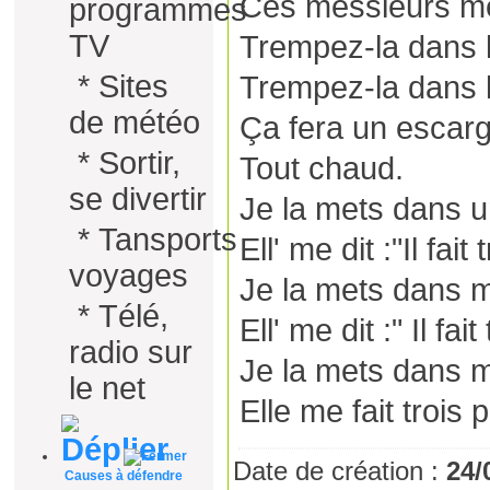
Ces messieurs me
programmes
TV
Trempez-la dans l'
*
Sites
Trempez-la dans l
de météo
Ça fera un escarg
*
Sortir,
Tout chaud.
se divertir
Je la mets dans un 
*
Tansports
Ell' me dit :"Il fait 
voyages
Je la mets dans 
*
Télé,
Ell' me dit :" Il fa
radio sur
Je la mets dans m
le net
Elle me fait trois 
Date de création :
24/
Causes à défendre