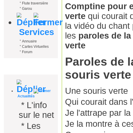
°
Flute traversière
Comptine pour e
°
Garou
verte
qui courait 
la vidéo du chant
Services
les
paroles de l
°
Annuaire
verte
°
Cartes Virtuelles
°
Forum
Paroles de 
Vie pratique
souris verte
Une souris verte
Actualités
Qui courait dans l
*
L'info
Je l'attrape par l
sur le net
Je la montre à c
*
Les