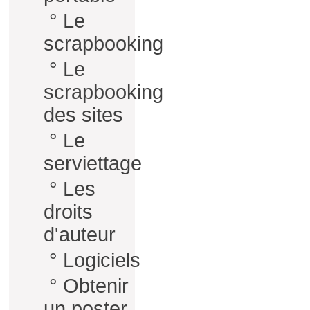
°
Le
scrapbooking
°
Le
scrapbooking
des sites
°
Le
serviettage
°
Les
droits
d'auteur
°
Logiciels
°
Obtenir
un poster