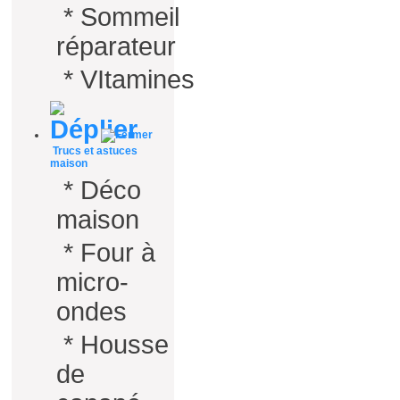
*
Sommeil
réparateur
*
VItamines
Trucs et astuces
maison
*
Déco
maison
*
Four à
micro-
ondes
*
Housse
de