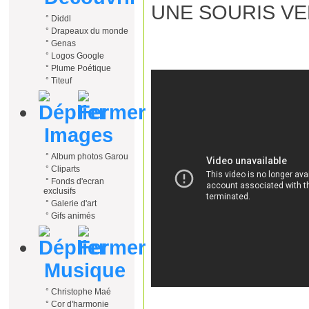
UNE SOURIS V
°
Diddl
°
Drapeaux du monde
°
Genas
°
Logos Google
°
Plume Poétique
°
Titeuf
Images
°
Album photos Garou
°
Cliparts
°
Fonds d'ecran
exclusifs
°
Galerie d'art
°
Gifs animés
Musique
°
Christophe Maé
°
Cor d'harmonie