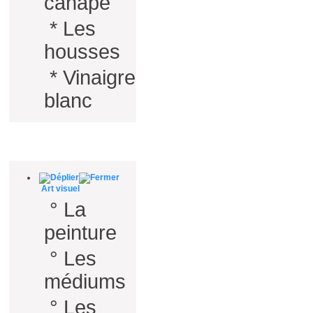
canapé
*
Les
housses
*
Vinaigre
blanc
Lezard créatif
Art visuel
°
La
peinture
°
Les
médiums
°
Les