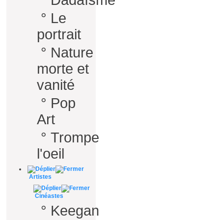
°
Dadaïsme
°
Le
portrait
°
Nature
morte et
vanité
°
Pop
Art
°
Trompe
l'oeil
Artistes
Cinéastes
°
Keegan