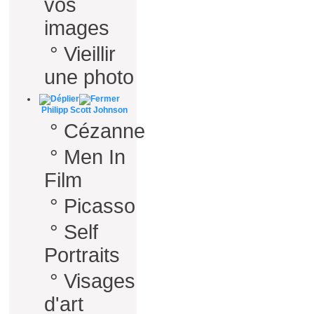
vos
images
°
Vieillir
une photo
Philipp Scott Johnson
°
Cézanne
°
Men In
Film
°
Picasso
°
Self
Portraits
°
Visages
d'art