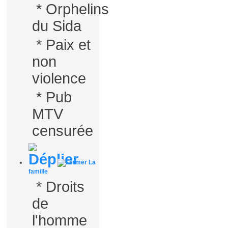
*
Orphelins
du Sida
*
Paix et
non
violence
*
Pub
MTV
censurée
La
famille
*
Droits
de
l'homme