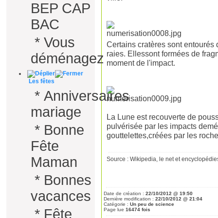
BEP CAP
BAC
*
Vous
Certains cratères sont entourés 
raies. Ellessont formées de frag
déménagez
moment de l'impact.
Les fêtes
*
Anniversaires
mariage
La Lune est recouverte de pouss
pulvérisée par les impacts demét
*
Bonne
gouttelettes,créées par les roch
Fête
Maman
Source : Wikipedia, le net et encyclopédie
*
Bonnes
vacances
Date de création :
22/10/2012 @ 19:50
Dernière modification :
22/10/2012 @ 21:04
Catégorie :
Un peu de science
*
Fête
Page lue
16474 fois