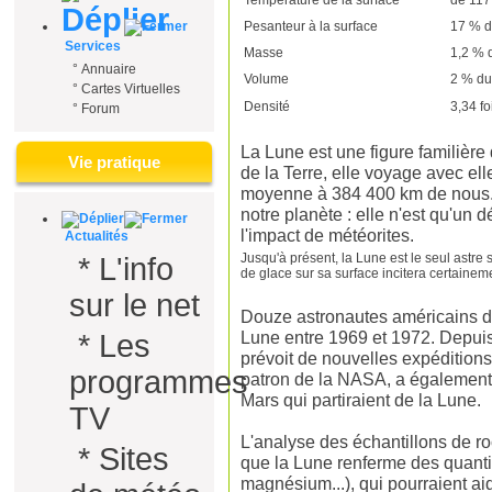
Pesanteur à la surface
17 % d
Services
Masse
1,2 % 
°
Annuaire
Volume
2 % du
°
Cartes Virtuelles
Densité
3,34 fo
°
Forum
La Lune est une figure familièr
Vie pratique
de la Terre, elle voyage avec ell
moyenne à 384 400 km de nous. P
notre planète : elle n'est qu'un d
l'impact de météorites.
Actualités
Jusqu'à présent, la Lune est le seul astre
*
L'info
de glace sur sa surface incitera certainem
sur le net
Douze astronautes américains d
Lune entre 1969 et 1972. Depuis
*
Les
prévoit de nouvelles expédition
programmes
patron de la NASA, a également 
Mars qui partiraient de la Lune.
TV
L'analyse des échantillons de r
*
Sites
que la Lune renferme des quantité
magnésium...), qui pourraient ai