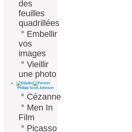
des
feuilles
quadrillées
°
Embellir
vos
images
°
Vieillir
une photo
Philipp Scott Johnson
°
Cézanne
°
Men In
Film
°
Picasso