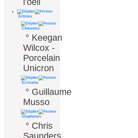
l'oeil
Artistes
Cinéastes
°
Keegan
Wilcox -
Porcelain
Unicron
Ecrivains
°
Guillaume
Musso
Graphistes
°
Chris
Saunders