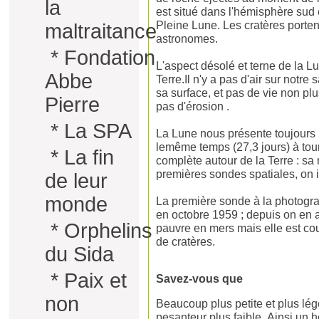
la
est situé dans l'hémisphère sud 
Pleine Lune. Les cratères porte
maltraitance
astronomes.
*
Fondation
L'aspect désolé et terne de la L
Abbe
Terre.Il n'y a pas d'air sur notr
sa surface, et pas de vie non plus
Pierre
pas d'érosion .
*
La SPA
La Lune nous présente toujours 
lemême temps (27,3 jours) à tour
*
La fin
complète autour de la Terre : sa 
premières sondes spatiales, on i
de leur
monde
La première sonde à la photograp
en octobre 1959 ; depuis on en a
*
Orphelins
pauvre en mers mais elle est co
de cratères.
du Sida
*
Paix et
Savez-vous que
non
Beaucoup plus petite et plus lég
pesanteur plus faible. Ainsi un