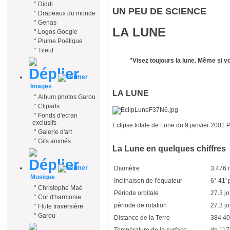
°
Diddl
UN PEU DE SCIENCE
°
Drapeaux du monde
°
Genas
LA LUNE
°
Logos Google
°
Plume Poétique
°
Titeuf
"Visez toujours la lune. Même si vo
Images
LA LUNE
°
Album photos Garou
°
Cliparts
°
Fonds d'ecran
exclusifs
Eclipse totale de Lune du 9 janvier 200
°
Galerie d'art
°
Gifs animés
La Lune en quelques chiffres
Diamètre
3.476 
Musique
Inclinaison de l'équateur
6° 41' 
°
Christophe Maé
Période orbitale
27.3 jo
°
Cor d'harmonie
période de rotation
27.3 jo
°
Flute traversière
°
Garou
Distance de la Terre
384 4
Température de la surface
de 117°