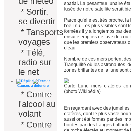
de météo
spatial. La pesanteur lunaire étan
fusée de notre satellite serait bie
*
Sortir,
se divertir
Parce qu'elle est très proche, la
l'oeil nu. Les plus visibles son
*
Tansports
formées il y a longtemps par des
ensuite emplies de lave de coule
voyages
que les premiers observateurs on
d'eau.
*
Télé,
Nombre de ces mers portent de
radio sur
Tranquilité où les astronautes d
zones brillantes de la lune sont 
le net
Causes à défendre
(photo Wikipédia)
*
Contre
l'alcool au
En regardant avec des jumelles 
volant
cratères, dont le plus vaste pour
aussi ont été formés par des imp
*
Contre
bordés par des franges brillante
de roche éjectés au moment de l