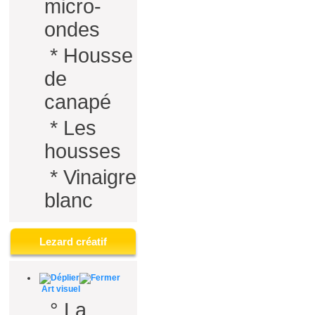
micro-
ondes
*
Housse
de
canapé
*
Les
housses
*
Vinaigre
blanc
Lezard créatif
Art visuel
°
La