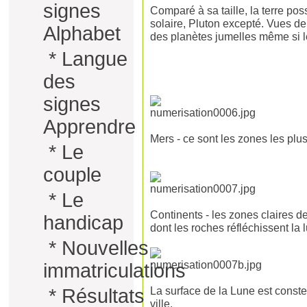
signes
Comparé à sa taille, la terre pos
solaire, Pluton excepté. Vues de
Alphabet
des planètes jumelles même si le
*
Langue
des
signes
Apprendre
Mers - ce sont les zones les plu
*
Le
couple
*
Le
Continents - les zones claires d
handicap
dont les roches réfléchissent la 
*
Nouvelles
immatriculations
La surface de la Lune est conste
*
Résultats
ville.