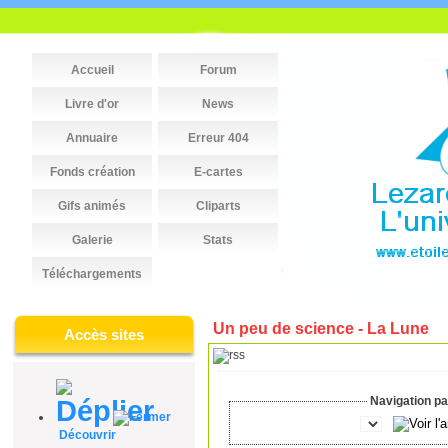
Accueil
Forum
Livre d'or
News
Annuaire
Erreur 404
Fonds création
E-cartes
Gifs animés
Cliparts
Galerie
Stats
Téléchargements
Un peu de science - La Lune
Accès sites
Navigation par
Découvrir