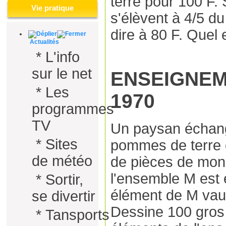
terre pour 100 F. 
Vie pratique
s'élèvent à 4/5 du
dire à 80 F. Quel 
Actualités
*
L'info
sur le net
ENSEIGNE
*
Les
1970
programmes
TV
Un paysan échan
*
Sites
pommes de terre 
de météo
de pièces de monn
l'ensemble M est 
*
Sortir,
élément de M vaut
se divertir
Dessine 100 gros 
*
Tansports