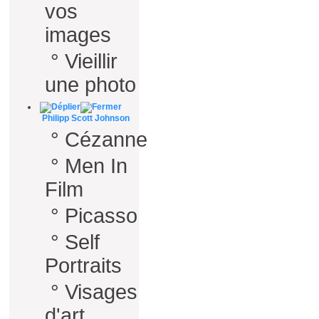
vos
images
°
Vieillir
une photo
Philipp Scott Johnson
°
Cézanne
°
Men In
Film
°
Picasso
°
Self
Portraits
°
Visages
d'art