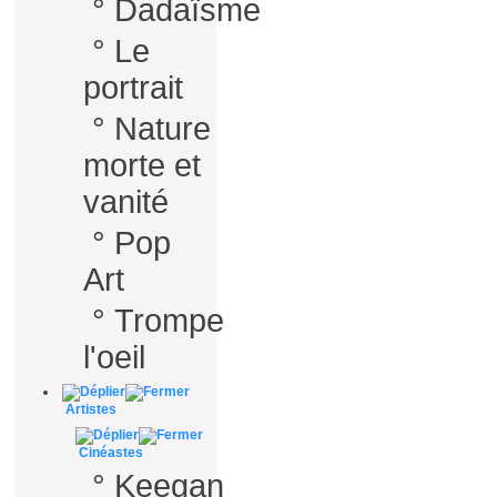
°
Dadaïsme
°
Le
portrait
°
Nature
morte et
vanité
°
Pop
Art
°
Trompe
l'oeil
Artistes
Cinéastes
°
Keegan