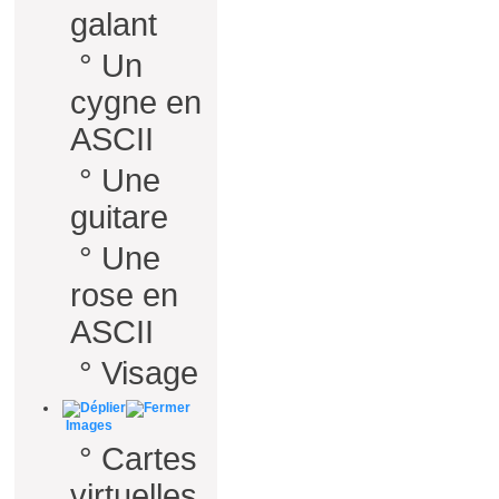
galant
°
Un
cygne en
ASCII
°
Une
guitare
°
Une
rose en
ASCII
°
Visage
Images
°
Cartes
virtuelles