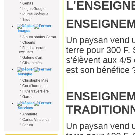
L'ENSEIGN
°
Genas
°
Logos Google
°
Plume Poétique
ENSEIGNEM
°
Titeuf
Images
°
Album photos Garou
Un paysan vend 
°
Cliparts
terre pour 300 F. 
°
Fonds d'ecran
exclusifs
s'élèvent aux 4/5 
°
Galerie d'art
°
Gifs animés
est son bénéfice 
Musique
°
Christophe Maé
°
Cor d'harmonie
°
Flute traversière
ENSEIGNE
°
Garou
TRADITIONN
Services
°
Annuaire
°
Cartes Virtuelles
Un paysan vend 
°
Forum