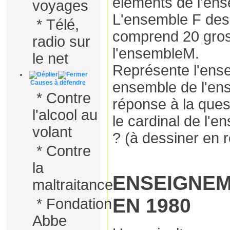
éléments de l'en
voyages
L'ensemble F des 
*
Télé,
comprend 20 gros
radio sur
l'ensembleM.
le net
Représente l'en
ensemble de l'en
Causes à défendre
*
Contre
réponse à la ques
l'alcool au
le cardinal de l'
volant
? (à dessiner en 
*
Contre
la
ENSEIGNE
maltraitance
EN 1980
*
Fondation
Abbe