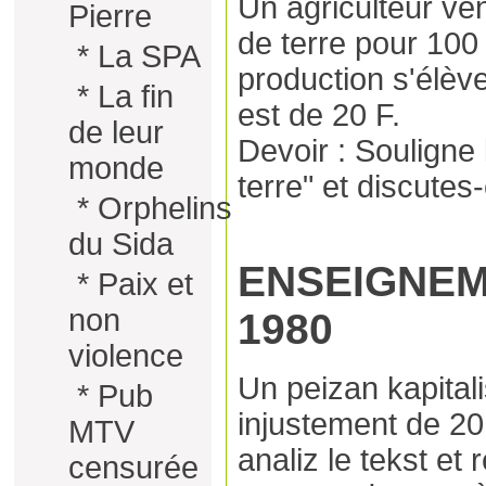
Un agriculteur v
Pierre
de terre pour 100 
*
La SPA
production s'élève
*
La fin
est de 20 F.
de leur
Devoir : Soulign
monde
terre" et discutes
*
Orphelins
du Sida
ENSEIGNE
*
Paix et
non
1980
violence
Un peizan kapitalis
*
Pub
injustement de 20
MTV
analiz le tekst et
censurée