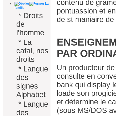
contenu de gramèr
La
famille
pontuassion et en
*
Droits
de st maniaire de 
de
l'homme
ENSEIGNEM
*
La
cafal, nos
PAR ORDIN
droits
Un producteur de 
*
Langue
consulte en conve
des
bank qui display le
signes
loade son progicie
Alphabet
et détermine le c
*
Langue
(sous MS/DOS ave
des