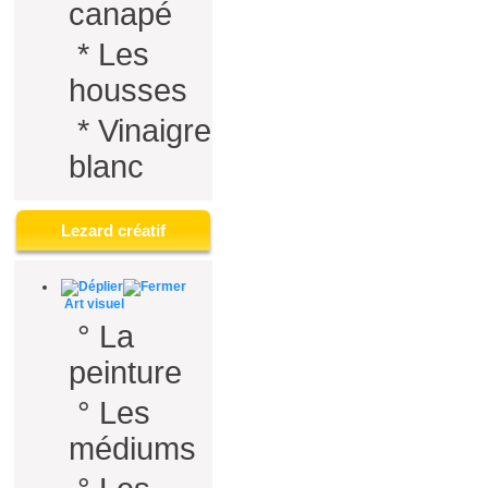
canapé
*
Les
housses
*
Vinaigre
blanc
Lezard créatif
Art visuel
°
La
peinture
°
Les
médiums