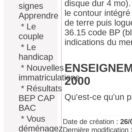
disque dur 4 mo).
signes
le contour intég
Apprendre
de terre puis logu
*
Le
36.15 code BP (bl
couple
indications du me
*
Le
handicap
ENSEIGNEM
*
Nouvelles
immatriculations
2000
*
Résultats
Qu'est-ce qu'un 
BEP CAP
BAC
*
Vous
Date de création :
26/
déménagez
Dernière modification 