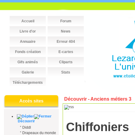
Accueil
Forum
Livre d'or
News
Annuaire
Erreur 404
Fonds création
E-cartes
Gifs animés
Cliparts
Galerie
Stats
Téléchargements
Découvrir - Anciens métiers 3
Accès sites
Découvrir
Chiffoniers
°
Diddl
°
Drapeaux du monde