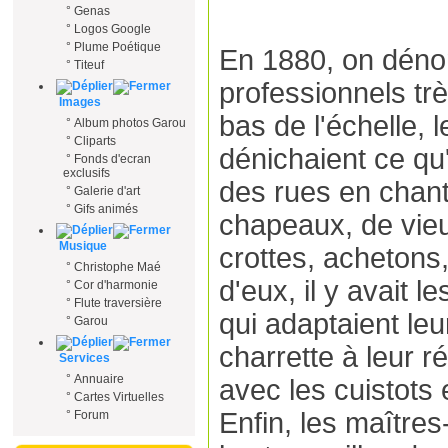
°
Genas
°
Logos Google
°
Plume Poétique
En 1880, on déno
°
Titeuf
professionnels tr
Images
bas de l'échelle, 
°
Album photos Garou
°
Cliparts
dénichaient ce qu
°
Fonds d'ecran
exclusifs
des rues en chant
°
Galerie d'art
°
Gifs animés
chapeaux, de vieu
Musique
crottes, achetons
°
Christophe Maé
d'eux, il y avait l
°
Cor d'harmonie
°
Flute traversière
qui adaptaient leu
°
Garou
charrette à leur r
Services
°
Annuaire
avec les cuistots 
°
Cartes Virtuelles
Enfin, les maîtres
°
Forum