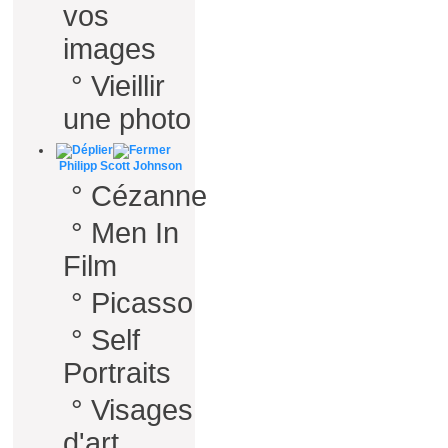
vos
images
°
Vieillir
une photo
Philipp Scott Johnson
°
Cézanne
°
Men In
Film
°
Picasso
°
Self
Portraits
°
Visages
d'art