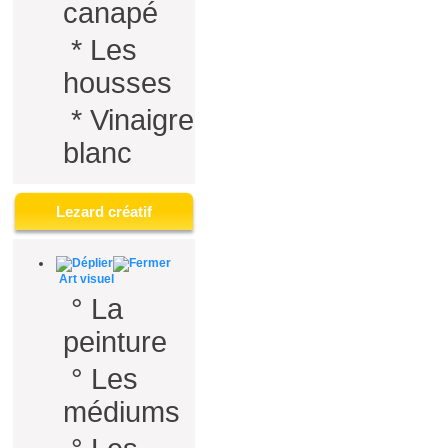
canapé
*
Les
housses
*
Vinaigre
blanc
Lezard créatif
Art visuel
°
La
peinture
°
Les
médiums