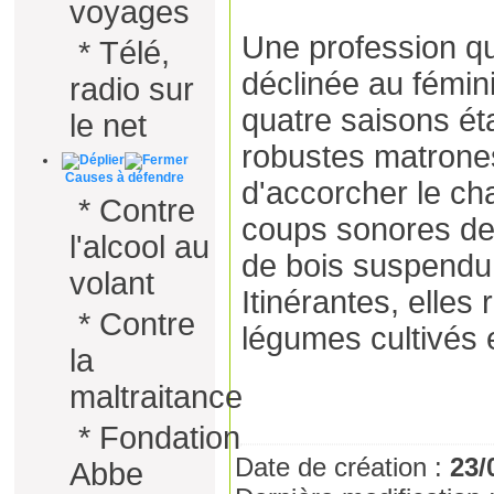
voyages
Une profession qui
*
Télé,
déclinée au fémi
radio sur
quatre saisons ét
le net
robustes matrones
Causes à défendre
d'accorcher le ch
*
Contre
coups sonores de 
l'alcool au
de bois suspendu 
volant
Itinérantes, elles 
*
Contre
légumes cultivés 
la
maltraitance
*
Fondation
Date de création :
23/
Abbe