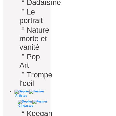
°
Dadaïsme
°
Le
portrait
°
Nature
morte et
vanité
°
Pop
Art
°
Trompe
l'oeil
Artistes
Cinéastes
°
Keegan