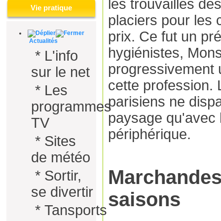
les trouvailles de
Vie pratique
placiers pour les
prix. Ce fut un pr
Actualités
hygiénistes, Mons
*
L'info
progressivement u
sur le net
cette profession. 
*
Les
parisiens ne dispa
programmes
paysage qu'avec l
TV
périphérique.
*
Sites
de météo
Marchandes
*
Sortir,
se divertir
saisons
*
Tansports