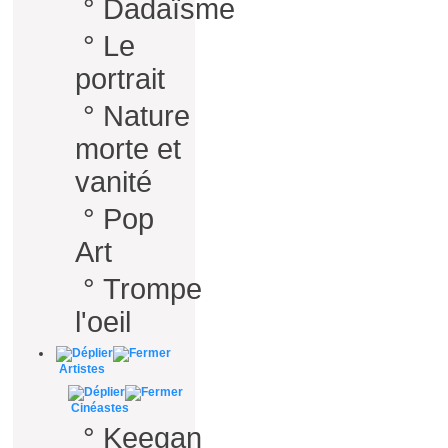
°
Dadaïsme
°
Le
portrait
°
Nature
morte et
vanité
°
Pop
Art
°
Trompe
l'oeil
Artistes
Cinéastes
°
Keegan