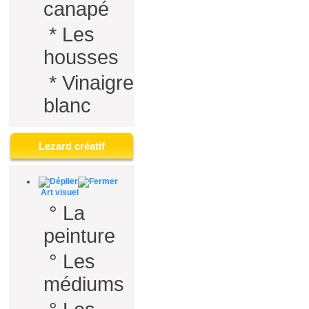
canapé
*
Les
housses
*
Vinaigre
blanc
Lezard créatif
Art visuel
°
La
peinture
°
Les
médiums