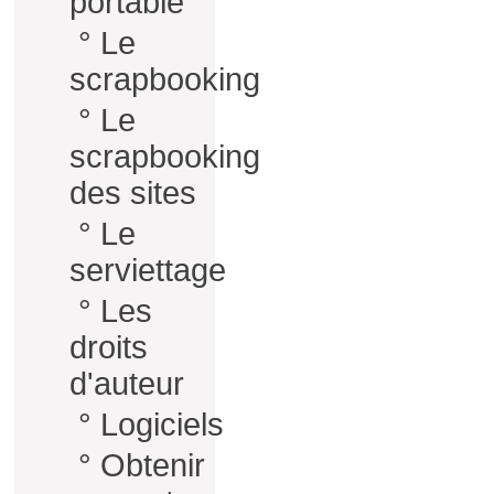
portable
°
Le
scrapbooking
°
Le
scrapbooking
des sites
°
Le
serviettage
°
Les
droits
d'auteur
°
Logiciels
°
Obtenir