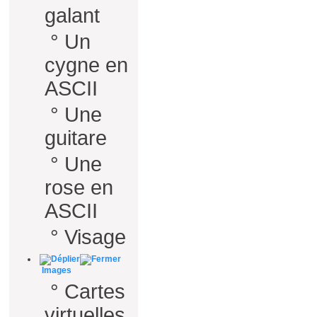
galant
°
Un
cygne en
ASCII
°
Une
guitare
°
Une
rose en
ASCII
°
Visage
Images
°
Cartes
virtuelles