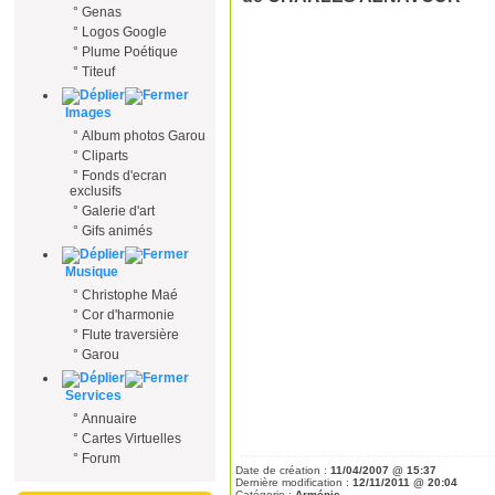
°
Genas
°
Logos Google
°
Plume Poétique
°
Titeuf
Images
°
Album photos Garou
°
Cliparts
°
Fonds d'ecran
exclusifs
°
Galerie d'art
°
Gifs animés
Musique
°
Christophe Maé
°
Cor d'harmonie
°
Flute traversière
°
Garou
Services
°
Annuaire
°
Cartes Virtuelles
°
Forum
Date de création :
11/04/2007 @ 15:37
Dernière modification :
12/11/2011 @ 20:04
Catégorie :
Arménie