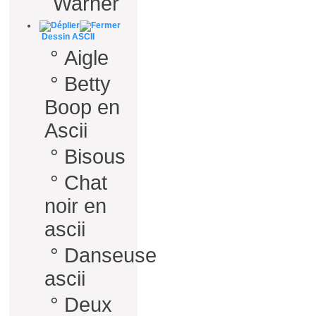
Warner
Dessin ASCII
°
Aigle
°
Betty
Boop en
Ascii
°
Bisous
°
Chat
noir en
ascii
°
Danseuse
ascii
°
Deux