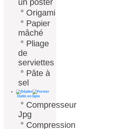
un poster
°
Origami
°
Papier
mâché
°
Pliage
de
serviettes
°
Pâte à
sel
Outils en ligne
°
Compresseur
Jpg
°
Compression