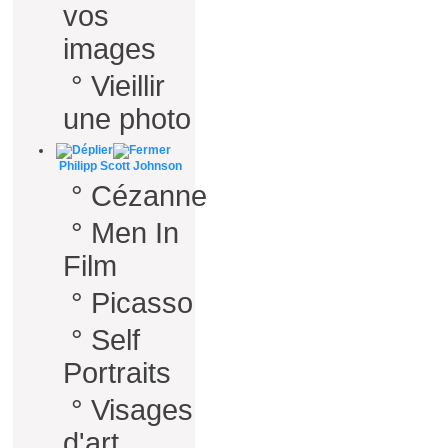
vos
images
°
Vieillir
une photo
Philipp Scott Johnson
°
Cézanne
°
Men In
Film
°
Picasso
°
Self
Portraits
°
Visages
d'art