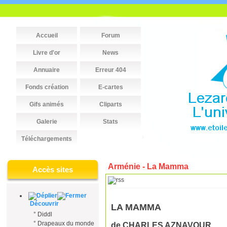
Accueil
Forum
Livre d'or
News
Annuaire
Erreur 404
Fonds création
E-cartes
Gifs animés
Cliparts
Galerie
Stats
Téléchargements
Arménie - La Mamma
Accès sites
Découvrir
LA MAMMA
°
Diddl
°
Drapeaux du monde
de CHARLES AZNAVOUR