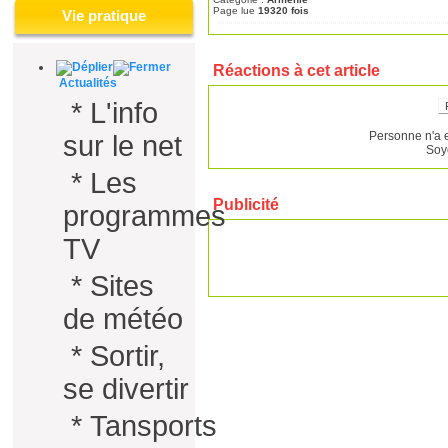
Page lue
19320 fois
Vie pratique
Réactions à cet article
Actualités
*
L'info
Personne n'a 
sur le net
Soy
*
Les
Publicité
programmes
TV
*
Sites
de météo
*
Sortir,
se divertir
*
Tansports