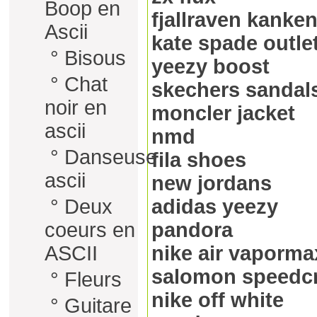
Boop en
fjallraven kanke
Ascii
kate spade outle
°
Bisous
yeezy boost
°
Chat
skechers sandal
noir en
moncler jacket
ascii
nmd
°
Danseuse
fila shoes
ascii
new jordans
°
Deux
adidas yeezy
coeurs en
pandora
ASCII
nike air vapormax
salomon speedc
°
Fleurs
nike off white
°
Guitare