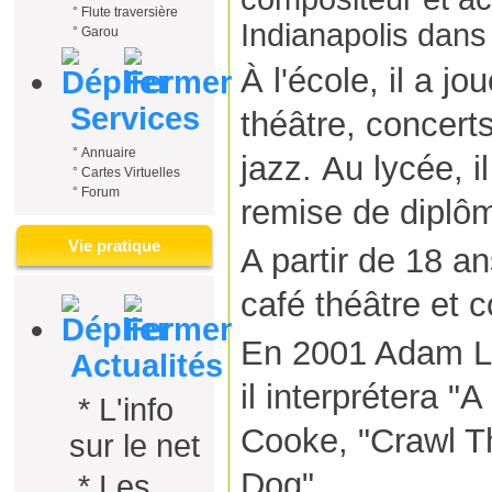
°
Flute traversière
Indianapolis dans 
°
Garou
À l'école, il a 
Services
théâtre, concert
°
Annuaire
jazz.
Au lycée,
i
°
Cartes Virtuelles
°
Forum
remise de diplô
Vie pratique
A partir de 18 a
café théâtre et 
En 2001 Adam La
Actualités
il interprétera
*
L'info
Cooke, "Crawl Th
sur le net
Dog".
*
Les