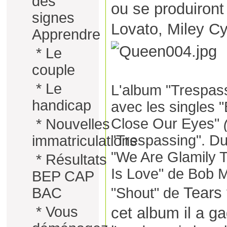
des
ou se produiron
signes
Lovato, Miley Cy
Apprendre
*
Le
couple
*
Le
L'album "Trespass
handicap
avec les singles 
Close Our Eyes"
*
Nouvelles
"Trespassing". D
immatriculations
"We Are Glamily T
*
Résultats
Is Love" de Bob M
BEP CAP
Tears 
BAC
"Shout" de
*
Vous
cet album il a g