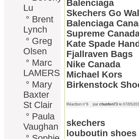
Balenciaga
Lu
Skechers Go Wa
°
Brent
Balenciaga Can
Lynch
Supreme Canad
°
Greg
Kate Spade Han
Olsen
Fjallraven Bags
°
Marc
Nike Canada
LAMERS
Michael Kors
°
Mary
Birkenstock Sho
Baxter
St Clair
Réaction n°6
par
chunfen73
le 07/05/20
°
Paula
skechers
Vaughan
louboutin shoes
°
Sophie