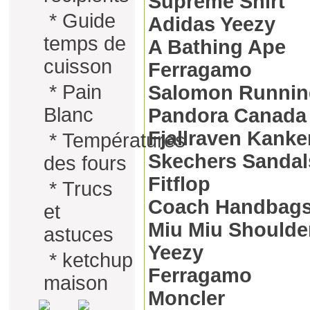
Supreme Shirt
*
Guide
Adidas Yeezy
temps de
A Bathing Ape
cuisson
Ferragamo
*
Pain
Salomon Runnin
Blanc
Pandora Canada
Fjallraven Kanke
*
Températures
Skechers Sandal
des fours
Fitflop
*
Trucs
Coach Handbag
et
Miu Miu Shoulde
astuces
Yeezy
*
ketchup
Ferragamo
maison
Moncler