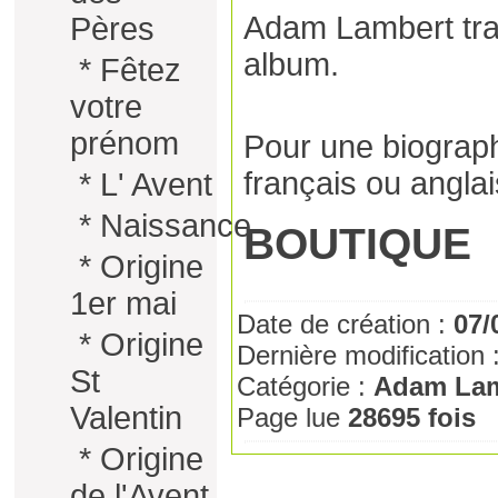
Adam Lambert trav
Pères
album.
*
Fêtez
votre
prénom
Pour une biograph
français
ou
anglai
*
L' Avent
*
Naissance
BOUTIQUE
*
Origine
1er mai
Date de création :
07/
*
Origine
Dernière modification 
St
Catégorie :
Adam Lam
Valentin
Page lue
28695 fois
*
Origine
de l'Avent