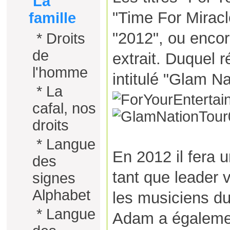
La
"Time For Miracl
famille
"2012", ou enco
*
Droits
de
extrait. Duquel 
l'homme
intitulé "Glam Na
*
La
cafal, nos
droits
*
Langue
En 2012 il fera 
des
tant que leader v
signes
Alphabet
les musiciens du 
*
Langue
Adam a égalemen