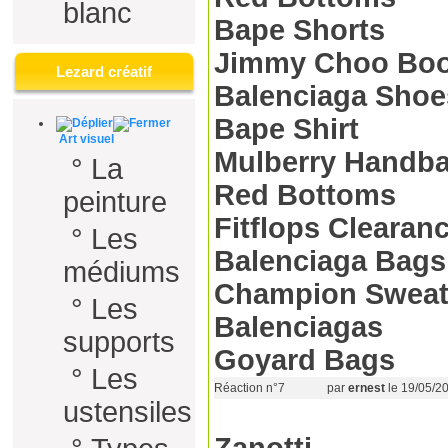
blanc
Bape Shorts
Jimmy Choo Boo
Lezard créatif
Balenciaga Shoe
Bape Shirt
Art visuel
Mulberry Handb
°
La
Red Bottoms
peinture
Fitflops Clearan
°
Les
Balenciaga Bags
médiums
Champion Sweat
°
Les
Balenciagas
supports
Goyard Bags
°
Les
Réaction n°7
par
ernest
le 19/05/2
ustensiles