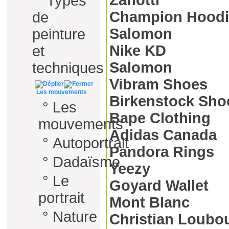
Zanotti
°
Types
Champion Hoodi
de
Salomon
peinture
Nike KD
et
Salomon
techniques
Vibram Shoes
Les mouvements
Birkenstock Sho
°
Les
Bape Clothing
mouvements
Adidas Canada
°
Autoportrait
Pandora Rings
°
Dadaïsme
Yeezy
°
Le
Goyard Wallet
portrait
Mont Blanc
°
Nature
Christian Loubo