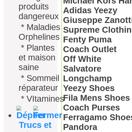
Michael Kors H
produits
Adidas Yeezy
dangereux
Giuseppe Zanotti
*
Maladies
Supreme Clothi
Orphelines
Fenty Puma
*
Plantes
Coach Outlet
et maison
Off White
saine
Salvatore
*
Sommeil
Longchamp
réparateur
Yeezy Shoes
Fila Mens Shoes
*
VItamines
Coach Purses
Ferragamo Shoe
Trucs et
Pandora