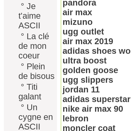
pandora
°
Je
air max
t'aime
mizuno
ASCII
ugg outlet
°
La clé
air max 2019
de mon
adidas shoes w
coeur
ultra boost
°
Plein
golden goose
de bisous
ugg slippers
°
Titi
jordan 11
galant
adidas superstar
°
Un
nike air max 90
cygne en
lebron
ASCII
moncler coat