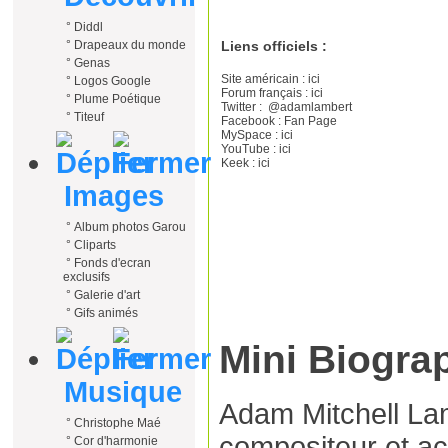
°
Diddl
Liens officiels :
°
Drapeaux du monde
°
Genas
Site américain :
ici
°
Logos Google
Forum français :
ici
°
Plume Poétique
Twitter :
@adamlambert
°
Titeuf
Facebook :
Fan Page
MySpace :
ici
YouTube :
ici
Keek :
ici
Images
°
Album photos Garou
°
Cliparts
°
Fonds d'ecran
exclusifs
°
Galerie d'art
°
Gifs animés
Mini Biograp
Musique
Adam Mitchell Lam
°
Christophe Maé
compositeur et ac
°
Cor d'harmonie