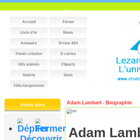
Accueil
Forum
Livre d'or
News
Annuaire
Erreur 404
Fonds création
E-cartes
Gifs animés
Cliparts
Galerie
Stats
Téléchargements
Adam Lambert - Biographie
Accès sites
Adam Lamb
Découvrir