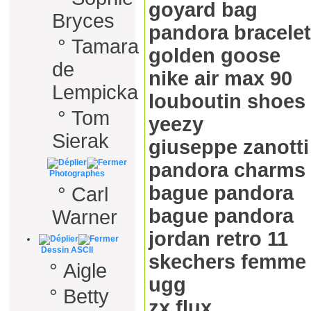
goyard bag
Bryces
pandora bracelet
°
Tamara
golden goose
de
nike air max 90
Lempicka
louboutin shoes
°
Tom
yeezy
Sierak
giuseppe zanotti
pandora charms
Photographes
bague pandora
°
Carl
bague pandora
Warner
jordan retro 11
Dessin ASCII
skechers femme
°
Aigle
ugg
°
Betty
zx flux