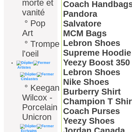
morte et
Coach Handbag
vanité
Pandora
°
Pop
Salvatore
Art
MCM Bags
Lebron Shoes
°
Trompe
Supreme Hoodie
l'oeil
Yeezy Boost 350
Artistes
Lebron Shoes
Cinéastes
Nike Shoes
°
Keegan
Burberry Shirt
Wilcox -
Champion T Shir
Porcelain
Coach Purses
Unicron
Yeezy Shoes
Jordan Canada
Ecrivains