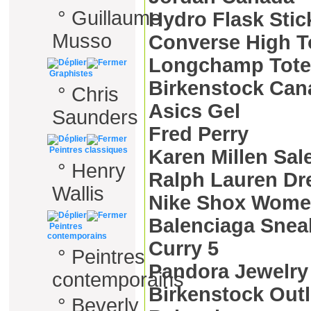
°
Guillaume
Hydro Flask Stic
Musso
Converse High 
Longchamp Tote
Graphistes
Birkenstock Can
°
Chris
Asics Gel
Saunders
Fred Perry
Peintres classiques
Karen Millen Sal
°
Henry
Ralph Lauren Dr
Wallis
Nike Shox Wom
Balenciaga Snea
Peintres
contemporains
Curry 5
°
Peintres
Pandora Jewelry
contemporains
Birkenstock Outl
°
Beverly