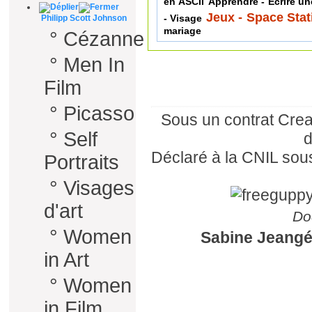
en ASCII
Apprendre - Ecrire u
Jeux - Space Stat
- Visage
Philipp Scott Johnson
mariage
°
Cézanne
°
Men In
Film
°
Picasso
Sous un
contrat Cr
°
Self
d
Déclaré à la
CNIL
sous
Portraits
°
Visages
d'art
Do
°
Women
Sabine Jeangé
in Art
°
Women
in Film