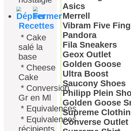
Asics
Merrell
Vibram Five Fin
Recettes
Pandora
*
Cake
Fila Sneakers
salé la
Geox Outlet
base
Golden Goose
*
Cheese
Ultra Boost
Cake
Saucony Shoes
*
Conversion
Philipp Plein Sh
Gr en Ml
Golden Goose Sn
*
Equivalences
Supreme Clothi
*
Equivalences
Converse Outlet
récipients