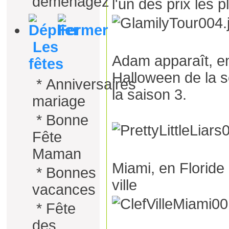
déménagez
l'un des prix les p
Les
Adam apparaît, en
fêtes
Halloween de la s
*
Anniversaires
la saison 3.
mariage
*
Bonne
Fête
Maman
Miami, en Floride (
*
Bonnes
ville
vacances
*
Fête
des