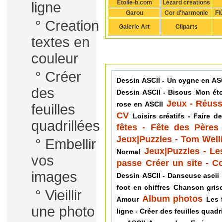
Etoile-b.com
Lézard créations
ligne
Garou
Cor d'harmonie
Fl
°
Creation
Galerie Art
Cliparts
textes en
couleur
°
Créer
Dessin ASCII - Un cygne en AS
des
Dessin ASCII - Bisous
Mon éto
Jeux - Réuss
rose en ASCII
feuilles
CV
Loisirs créatifs - Faire 
quadrillées
fêtes - Fête des Pères
Jeux|Puzzles - Tom Well
°
Embellir
Jeux|Puzzles - Le
Normal
vos
passe
Créer un site - 
images
Dessin ASCII - Danseuse ascii
foot en chiffres
Chanson gris
°
Vieillir
Album photos
Amour
Les 
une photo
ligne - Créer des feuilles quadr