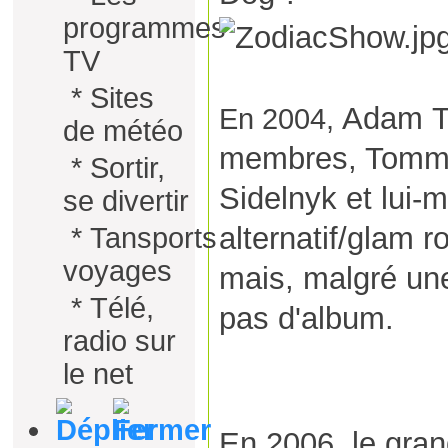
programmes
TV
*
Sites
Adam
T
En 2004,
de météo
membres, Tommy 
*
Sortir,
Sidelnyk et lui
se divertir
alternatif/glam 
*
Tansports
voyages
mais, malgré une
*
Télé,
pas d'album.
radio sur
le net
En 2006, le gra