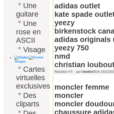
°
Une
adidas outlet
guitare
kate spade outle
yeezy
°
Une
birkenstock can
rose en
adidas originals 
ASCII
yeezy 750
°
Visage
nmd
Images
christian loubou
°
Cartes
Réaction n°5
par
chunfen73
le 16/12/20
virtuelles
exclusives
moncler femme
°
Des
moncler
cliparts
moncler doudou
chaussure adida
°
Des