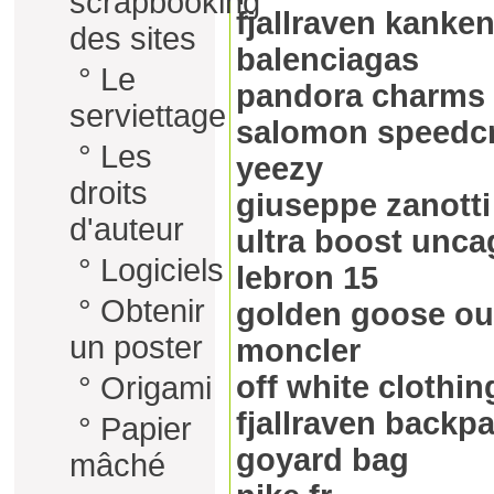
scrapbooking
fjallraven kanke
des sites
balenciagas
°
Le
pandora charms
serviettage
salomon speedc
°
Les
yeezy
droits
giuseppe zanotti
d'auteur
ultra boost unc
°
Logiciels
lebron 15
°
Obtenir
golden goose ou
un poster
moncler
off white clothin
°
Origami
fjallraven backp
°
Papier
goyard bag
mâché