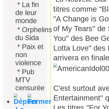
*
La fin
titres comme "B
de leur
"A Change is G
monde
of My Tears" de
*
Orphelins
du Sida
You" des Bee Ge
*
Paix et
Lotta Love" des 
non
arrivera en final
violence
*
Pub
MTV
C'est surtout av
censurée
Entertainment" q
Les titres "For Y