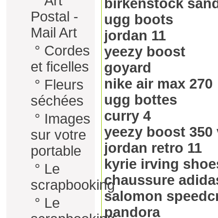
°
Art
birkenstock san
Postal -
ugg boots
Mail Art
jordan 11
°
Cordes
yeezy boost
et ficelles
goyard
nike air max 270
°
Fleurs
ugg bottes
séchées
curry 4
°
Images
yeezy boost 350 
sur votre
jordan retro 11
portable
kyrie irving shoe
°
Le
chaussure adida
scrapbooking
salomon speedc
°
Le
pandora