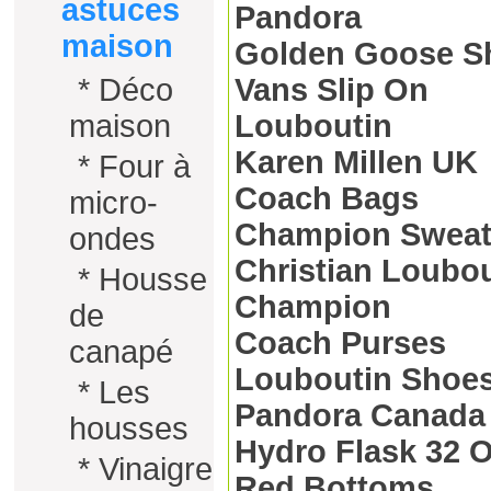
astuces
Pandora
maison
Golden Goose S
*
Déco
Vans Slip On
maison
Louboutin
Karen Millen UK
*
Four à
Coach Bags
micro-
Champion Sweat
ondes
Christian Loubo
*
Housse
Champion
de
Coach Purses
canapé
Louboutin Shoe
*
Les
Pandora Canada
housses
Hydro Flask 32 
*
Vinaigre
Red Bottoms