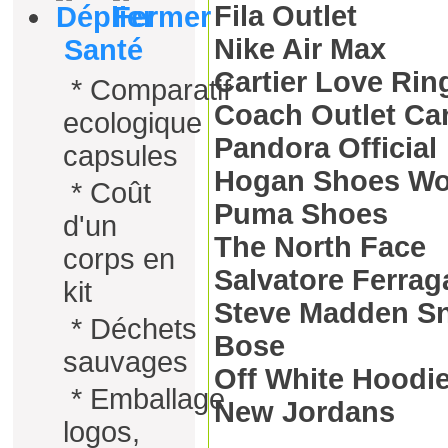
Fila Outlet
Nike Air Max
Santé
Cartier Love Rin
*
Comparatif
Coach Outlet Ca
ecologique
Pandora Official
capsules
Hogan Shoes W
*
Coût
Puma Shoes
d'un
The North Face
corps en
Salvatore Ferra
kit
Steve Madden S
*
Déchets
Bose
sauvages
Off White Hoodi
*
Emballage
New Jordans
logos,