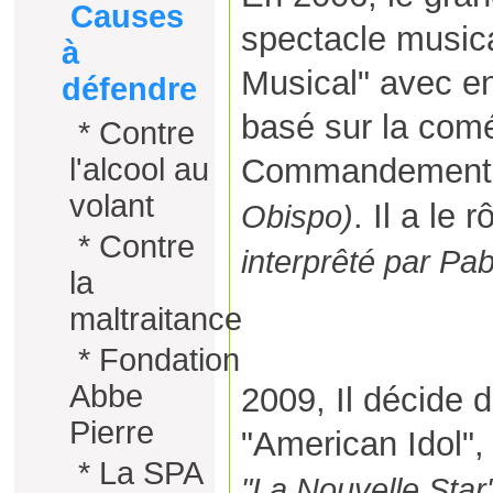
Causes
spectacle musica
à
Musical
" avec e
défendre
basé sur la comé
*
Contre
Commandement
l'alcool au
volant
. Il a le
Obispo)
*
Contre
interprêté par Pab
la
maltraitance
*
Fondation
Abbe
2009, Il décide 
Pierre
"
American Idol
",
*
La SPA
"La Nouvelle Star