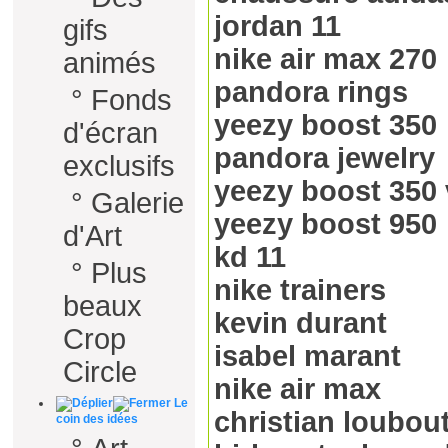
jordan 11
gifs
nike air max 270
animés
pandora rings
°
Fonds
yeezy boost 350
d'écran
pandora jewelry
exclusifs
yeezy boost 350 
°
Galerie
yeezy boost 950
d'Art
kd 11
°
Plus
nike trainers
beaux
kevin durant
Crop
isabel marant
Circle
nike air max
Le
christian loubou
coin des idées