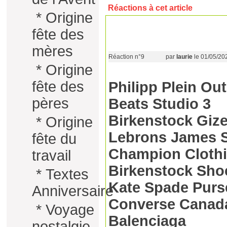
Réactions à cet article
*
Origine
fête des
mères
Réaction n°9
par
laurie
le 01/05/20
*
Origine
fête des
Philipp Plein Out
pères
Beats Studio 3
Birkenstock Giz
*
Origine
Lebrons James 
fête du
Champion Cloth
travail
Birkenstock Sho
*
Textes
Kate Spade Purs
Anniversaire
Converse Canad
*
Voyage
Balenciaga
nostalgie