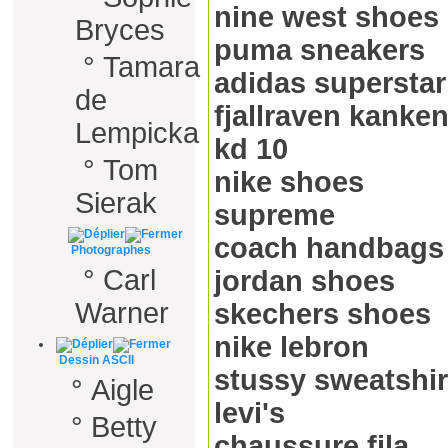
nine west shoes
Bryces
puma sneakers
°
Tamara
adidas superstar
de
fjallraven kanke
Lempicka
kd 10
°
Tom
nike shoes
Sierak
supreme
coach handbags
Photographes
°
Carl
jordan shoes
Warner
skechers shoes
nike lebron
Dessin ASCII
stussy sweatshir
°
Aigle
levi's
°
Betty
chaussure fila