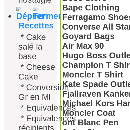
Bape Clothing
Ferragamo Shoe
Recettes
Converse All Sta
Goyard Bags
*
Cake
Air Max 90
salé la
Hugo Boss Outle
base
Champion T Shir
*
Cheese
Moncler T Shirt
Cake
Kate Spade Outl
*
Conversion
Fjallraven Kank
Gr en Ml
Michael Kors H
*
Equivalences
Moncler Coat
*
Equivalences
ont Blanc Pen
récipients