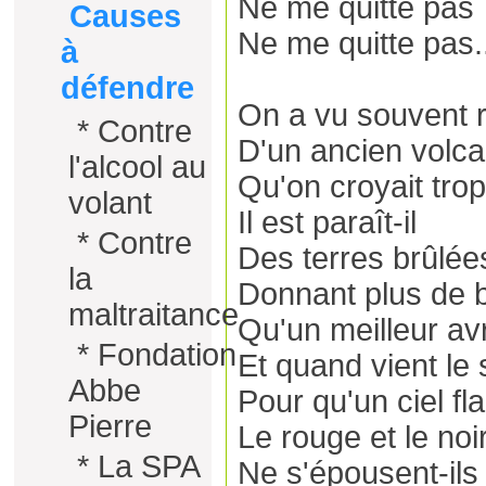
Ne me quitte pas
Causes
Ne me quitte pas.
à
défendre
On a vu souvent rej
*
Contre
D'un ancien volc
l'alcool au
Qu'on croyait trop
volant
Il est paraît-il
*
Contre
Des terres brûlée
la
Donnant plus de 
maltraitance
Qu'un meilleur avr
*
Fondation
Et quand vient le 
Abbe
Pour qu'un ciel f
Pierre
Le rouge et le noi
*
La SPA
Ne s'épousent-ils