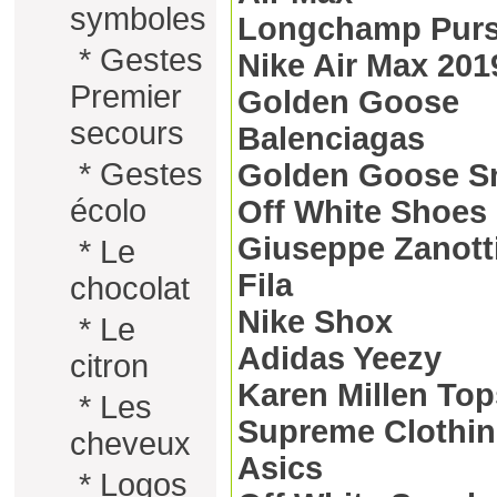
symboles
Longchamp Pur
*
Gestes
Nike Air Max 201
Premier
Golden Goose
secours
Balenciagas
*
Gestes
Golden Goose Sn
écolo
Off White Shoes
Giuseppe Zanott
*
Le
Fila
chocolat
Nike Shox
*
Le
Adidas Yeezy
citron
Karen Millen Top
*
Les
Supreme Clothi
cheveux
Asics
*
Logos