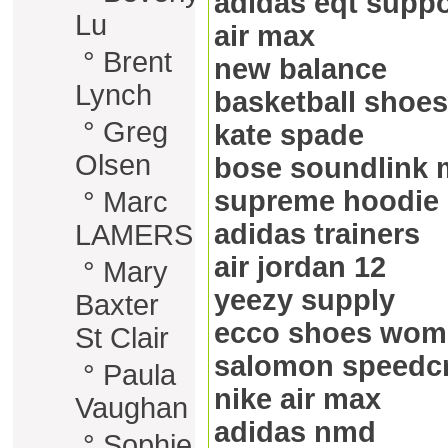
adidas eqt suppo
Lu
air max
°
Brent
new balance
Lynch
basketball shoes
°
Greg
kate spade
Olsen
bose soundlink 
supreme hoodie
°
Marc
adidas trainers
LAMERS
air jordan 12
°
Mary
yeezy supply
Baxter
ecco shoes wom
St Clair
salomon speedc
°
Paula
nike air max
Vaughan
adidas nmd
°
Sophie