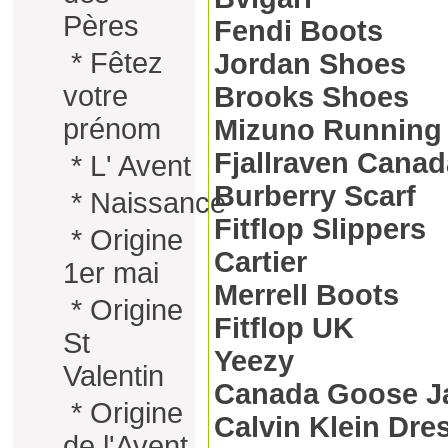
Pères
Fendi Boots
*
Fêtez
Jordan Shoes
votre
Brooks Shoes
prénom
Mizuno Running
Fjallraven Canad
*
L' Avent
Burberry Scarf
*
Naissance
Fitflop Slippers
*
Origine
Cartier
1er mai
Merrell Boots
*
Origine
Fitflop UK
St
Yeezy
Valentin
Canada Goose J
*
Origine
Calvin Klein Dre
de l'Avent