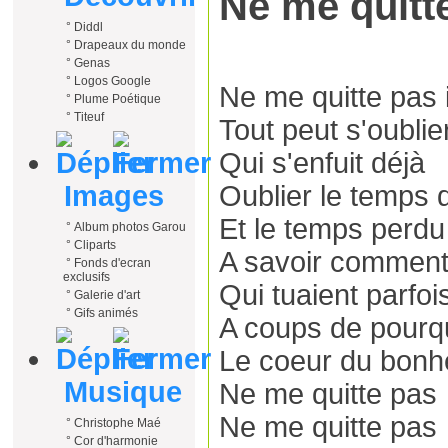
Ne me quitt
°
Diddl
°
Drapeaux du monde
°
Genas
°
Logos Google
Ne me quitte pas i
°
Plume Poétique
°
Titeuf
Tout peut s'oublie
Qui s'enfuit déjà
Oublier le temps
Images
Et le temps perdu
°
Album photos Garou
°
Cliparts
A savoir comment
°
Fonds d'ecran
exclusifs
Qui tuaient parfoi
°
Galerie d'art
°
Gifs animés
A coups de pourq
Le coeur du bonh
Musique
Ne me quitte pas
Ne me quitte pas
°
Christophe Maé
°
Cor d'harmonie