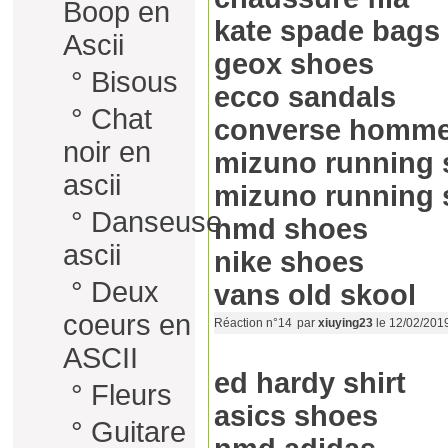
Boop en
kate spade bags
Ascii
geox shoes
°
Bisous
ecco sandals
°
Chat
converse homm
noir en
mizuno running 
ascii
mizuno running 
°
Danseuse
nmd shoes
ascii
nike shoes
°
Deux
vans old skool
coeurs en
Réaction n°14
par
xiuying23
le 12/02/201
ASCII
ed hardy shirt
°
Fleurs
asics shoes
°
Guitare