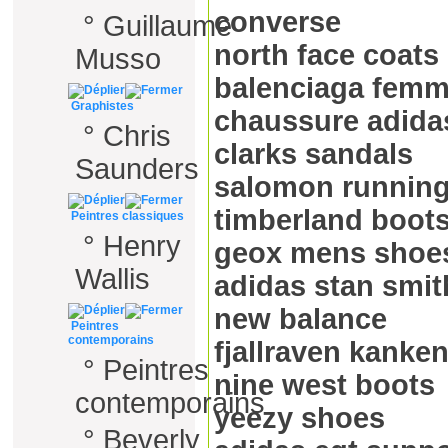
converse
°
Guillaume
north face coats
Musso
balenciaga fem
Graphistes
chaussure adida
°
Chris
clarks sandals
Saunders
salomon runnin
timberland boot
Peintres classiques
°
Henry
geox mens shoe
Wallis
adidas stan smit
new balance
Peintres
contemporains
fjallraven kanke
°
Peintres
nine west boots
contemporains
yeezy shoes
°
Beverly