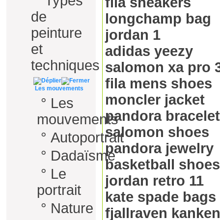
°
Types
fila sneakers
de
longchamp bag
peinture
jordan 1
et
adidas yeezy
techniques
salomon xa pro 
fila mens shoes
Les mouvements
moncler jacket
°
Les
pandora bracelet
mouvements
salomon shoes
°
Autoportrait
pandora jewelry
°
Dadaïsme
basketball shoes
°
Le
jordan retro 11
portrait
kate spade bags
°
Nature
fjallraven kanke