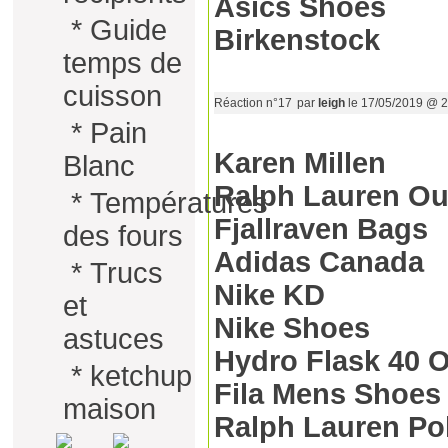
Asics Shoes
*
Guide
Birkenstock
temps de
cuisson
Réaction n°17
par
leigh
le 17/05/2019 @ 2
*
Pain
Karen Millen
Blanc
Ralph Lauren Ou
*
Températures
Fjallraven Bags
des fours
Adidas Canada
*
Trucs
Nike KD
et
Nike Shoes
astuces
Hydro Flask 40 
*
ketchup
Fila Mens Shoes
maison
Ralph Lauren Pol