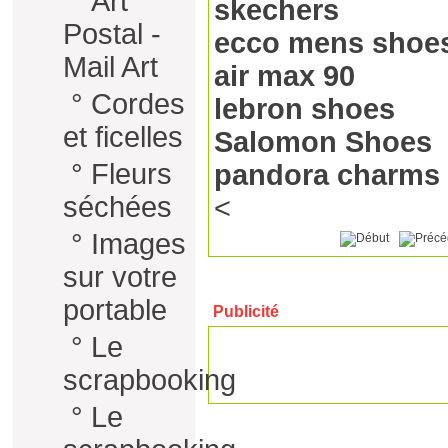
°
Art
skechers
Postal -
ecco mens shoe
Mail Art
air max 90
°
Cordes
lebron shoes
et ficelles
Salomon Shoes
°
Fleurs
pandora charms
séchées
<
°
Images
sur votre
portable
Publicité
°
Le
scrapbooking
°
Le