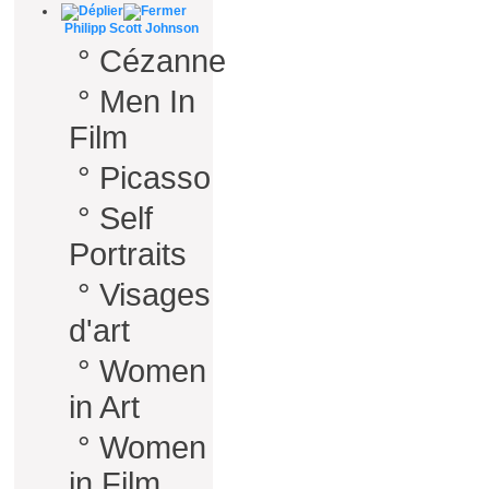
Philipp Scott Johnson
°
Cézanne
°
Men In
Film
°
Picasso
°
Self
Portraits
°
Visages
d'art
°
Women
in Art
°
Women
in Film