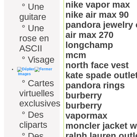
nike vapor max
°
Une
nike air max 90
guitare
pandora jewelry o
°
Une
air max 270
rose en
longchamp
ASCII
mcm
°
Visage
north face vest
kate spade outle
Images
°
Cartes
pandora rings
virtuelles
burberry
exclusives
burberry
°
Des
vapormax
cliparts
moncler jacket
ralph lauren outl
°
Des