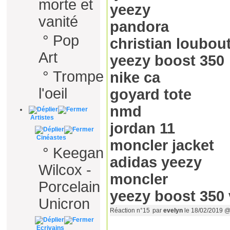
morte et
yeezy
vanité
pandora
°
Pop
christian loubou
Art
yeezy boost 350
°
Trompe
nike ca
l'oeil
goyard tote
nmd
Artistes
jordan 11
Cinéastes
moncler jacket
°
Keegan
adidas yeezy
Wilcox -
moncler
Porcelain
yeezy boost 350 
Unicron
Réaction n°15
par
evelyn
le 18/02/2019 @
Ecrivains