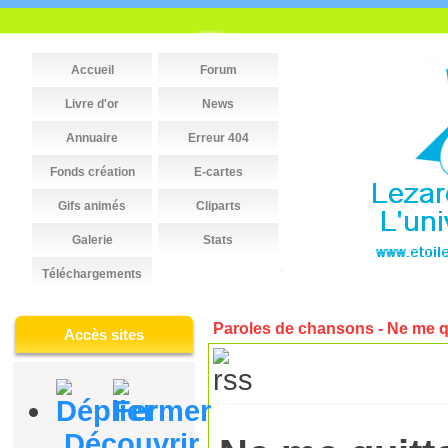
Accueil
Forum
Livre d'or
News
Annuaire
Erreur 404
Fonds création
E-cartes
Gifs animés
Cliparts
Galerie
Stats
Téléchargements
Paroles de chansons - Ne me q
Accès sites
Découvrir