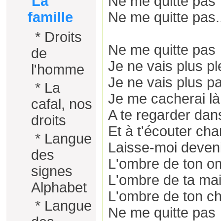
Ne me quitte pas
La
Ne me quitte pas.
famille
*
Droits
Ne me quitte pas
de
Je ne vais plus pl
l'homme
Je ne vais plus pa
*
La
Je me cacherai là
cafal, nos
A te regarder dans
droits
Et à t'écouter chan
*
Langue
Laisse-moi deven
des
L'ombre de ton o
signes
L'ombre de ta ma
Alphabet
L'ombre de ton ch
*
Langue
Ne me quitte pas