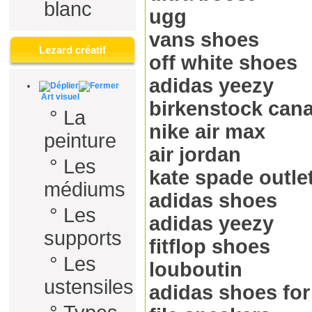
blanc
ugg
vans shoes
Lezard créatif
off white shoes
adidas yeezy
Art visuel
birkenstock can
°
La
nike air max
peinture
air jordan
°
Les
kate spade outle
médiums
adidas shoes
°
Les
adidas yeezy
supports
fitflop shoes
°
Les
louboutin
ustensiles
adidas shoes fo