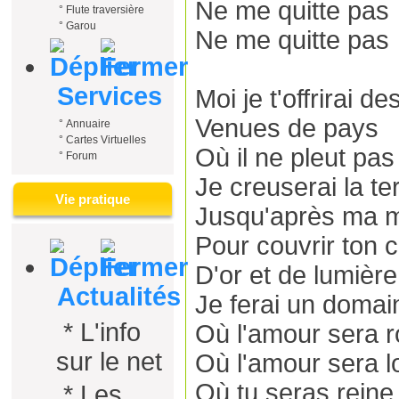
Ne me quitte pas
°
Flute traversière
°
Garou
Ne me quitte pas
Services
Moi je t'offrirai d
Venues de pays
°
Annuaire
°
Cartes Virtuelles
Où il ne pleut pas
°
Forum
Je creuserai la te
Vie pratique
Jusqu'après ma m
Pour couvrir ton 
D'or et de lumière
Actualités
Je ferai un domai
*
L'info
Où l'amour sera r
sur le net
Où l'amour sera l
Où tu seras reine
*
Les