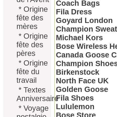
Coach Bags
*
Origine
Fila Dress
fête des
Goyard London
mères
Champion Sweat
*
Origine
Michael Kors
fête des
Bose Wireless 
pères
Canada Goose C
*
Origine
Champion Shoe
fête du
Birkenstock
travail
North Face UK
Golden Goose
*
Textes
Fila Shoes
Anniversaire
Lululemon
*
Voyage
Bose Store
nostalgie