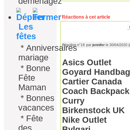
déménagez
Réactions à cet article
Les
fêtes
Réaction n°18
par
jennifer
le 30/04/2020 
*
Anniversaires
mariage
Asics Outlet
*
Bonne
Goyard Handba
Fête
Cartier Canada
Maman
Coach Backpack
*
Bonnes
Curry
vacances
Birkenstock UK
*
Fête
Nike Outlet
des
Bvlgari