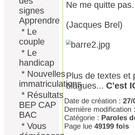
des
Ne me quitte pas.
signes
Apprendre
(Jacques Brel)
*
Le
couple
*
Le
handicap
*
Nouvelles
Plus de textes et 
immatriculations
blagues...
C'est I
*
Résultats
Date de création :
27/
BEP CAP
Dernière modification 
BAC
Catégorie :
Paroles 
*
Vous
Page lue
49199 fois