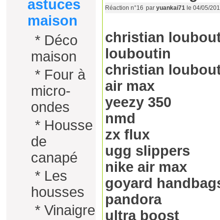
astuces
Réaction n°16
par
yuankai71
le 04/05/20
maison
christian loubou
*
Déco
louboutin
maison
christian loubou
*
Four à
air max
micro-
yeezy 350
ondes
nmd
*
Housse
zx flux
de
ugg slippers
canapé
nike air max
*
Les
goyard handbag
housses
pandora
*
Vinaigre
ultra boost