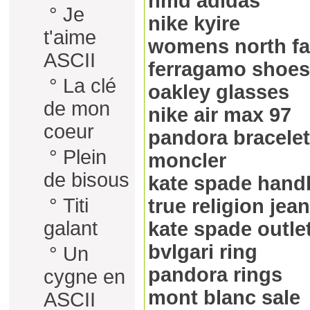
nmd adidas
°
Je
nike kyire
t'aime
womens north fa
ASCII
ferragamo shoes
°
La clé
oakley glasses
de mon
nike air max 97
coeur
pandora bracelet
°
Plein
moncler
de bisous
kate spade hand
°
Titi
true religion jea
galant
kate spade outle
bvlgari ring
°
Un
pandora rings
cygne en
mont blanc sale
ASCII