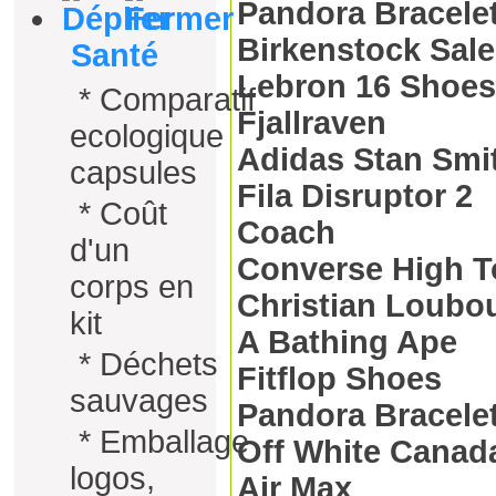
Pandora Bracele
Birkenstock Sale
Santé
Lebron 16 Shoes
*
Comparatif
Fjallraven
ecologique
Adidas Stan Smi
capsules
Fila Disruptor 2
*
Coût
Coach
d'un
Converse High 
corps en
Christian Loubo
kit
A Bathing Ape
*
Déchets
Fitflop Shoes
sauvages
Pandora Bracele
*
Emballage
Off White Canad
logos,
Air Max