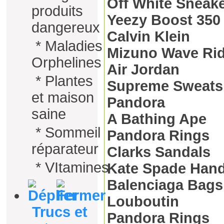
Off White Sneak
produits
Yeezy Boost 350
dangereux
Calvin Klein
*
Maladies
Mizuno Wave Rid
Orphelines
Air Jordan
*
Plantes
Supreme Sweatsh
et maison
Pandora
saine
A Bathing Ape
*
Sommeil
Pandora Rings
réparateur
Clarks Sandals
*
VItamines
Kate Spade Han
Balenciaga Bags
Louboutin
Trucs et
Pandora Rings