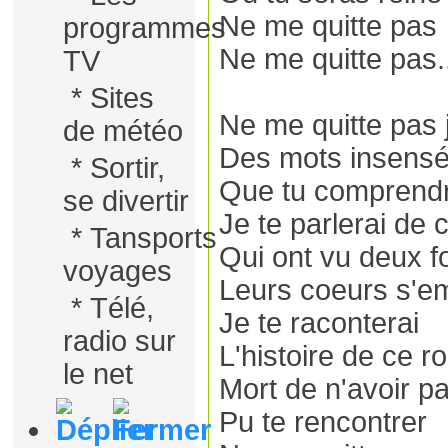
Ne me quitte pas
programmes
Ne me quitte pas.
TV
*
Sites
Ne me quitte pas j
de météo
Des mots insens
*
Sortir,
Que tu comprend
se divertir
Je te parlerai de
*
Tansports
Qui ont vu deux f
voyages
Leurs coeurs s'e
*
Télé,
Je te raconterai
radio sur
L'histoire de ce ro
le net
Mort de n'avoir p
Pu te rencontrer