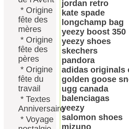
jordan retro
*
Origine
kate spade
fête des
longchamp bag
mères
yeezy boost 350
*
Origine
yeezy shoes
fête des
skechers
pères
pandora
*
Origine
adidas originals 
fête du
golden goose sn
travail
ugg canada
balenciagas
*
Textes
yeezy
Anniversaire
salomon shoes
*
Voyage
mizuno
nostalgie