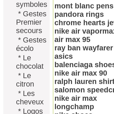
symboles
mont blanc pens
*
Gestes
pandora rings
Premier
chrome hearts je
secours
nike air vapormax
air max 95
*
Gestes
ray ban wayfarer
écolo
asics
*
Le
balenciaga shoe
chocolat
nike air max 90
*
Le
ralph lauren shir
citron
salomon speedc
*
Les
nike air max
cheveux
longchamp
*
Logos