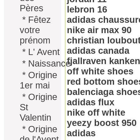
Pères
lebron 16
adidas chaussur
*
Fêtez
nike air max 90
votre
christian loubou
prénom
adidas canada
*
L' Avent
fjallraven kanke
*
Naissance
off white shoes
*
Origine
red bottom shoe
1er mai
balenciaga shoe
*
Origine
adidas flux
St
nike off white
Valentin
yeezy boost 950
*
Origine
adidas
de l'Avent