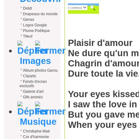
°
Diddl
°
Drapeaux du monde
°
Genas
°
Logos Google
°
Plume Poétique
°
Titeuf
Plaisir d'amour
Ne dure qu'un 
Images
Chagrin d'amou
°
Album photos Garou
Dure toute la vie
°
Cliparts
°
Fonds d'ecran
exclusifs
Your eyes kisse
°
Galerie d'art
°
Gifs animés
I saw the love i
But you gave me
Musique
When your eyes 
°
Christophe Maé
°
Cor d'harmonie