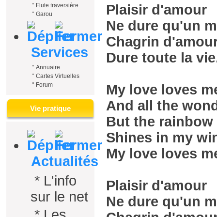
Plaisir d'amour
°
Flute traversière
°
Garou
Ne dure qu'un 
Chagrin d'amou
Services
Dure toute la vie
°
Annuaire
°
Cartes Virtuelles
°
Forum
My love loves m
And all the wond
Vie pratique
But the rainbow
Shines in my wi
My love loves m
Actualités
*
L'info
Plaisir d'amour
sur le net
Ne dure qu'un 
*
Les