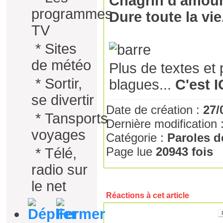
Chagrin d'amou
programmes
Dure toute la vie
TV
*
Sites
de météo
Plus de textes et 
*
Sortir,
blagues...
C'est I
se divertir
Date de création :
27/
*
Tansports
Dernière modification 
voyages
Catégorie :
Paroles 
Page lue
20943 fois
*
Télé,
radio sur
le net
Réactions à cet article