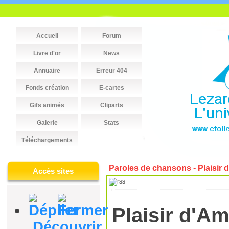
Accueil
Forum
Livre d'or
News
Annuaire
Erreur 404
Fonds création
E-cartes
Gifs animés
Cliparts
Galerie
Stats
Téléchargements
Paroles de chansons - Plaisir 
Accès sites
Plaisir d'A
Découvrir