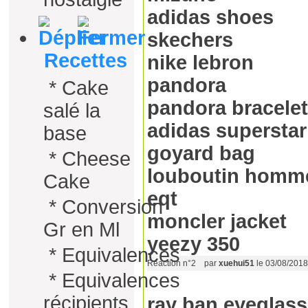
adidas shoes
skechers
Recettes
nike lebron
pandora
*
Cake
pandora bracelet
salé la
adidas superstar
base
goyard bag
*
Cheese
louboutin homm
Cake
eqt
*
Conversion
moncler jacket
Gr en Ml
yeezy 350
*
Equivalences
Réaction n°2
par
xuehui51
le 03/08/201
*
Equivalences
récipients
ray ban eyeglas