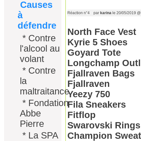
Causes
à
Réaction n°4
par
karina
le 20/05/2019 @
défendre
North Face Vest
*
Contre
Kyrie 5 Shoes
l'alcool au
Goyard Tote
volant
Longchamp Outl
*
Contre
Fjallraven Bags
la
Fjallraven
maltraitance
Yeezy 750
*
Fondation
Fila Sneakers
Abbe
Fitflop
Pierre
Swarovski Rings
*
La SPA
Champion Sweat