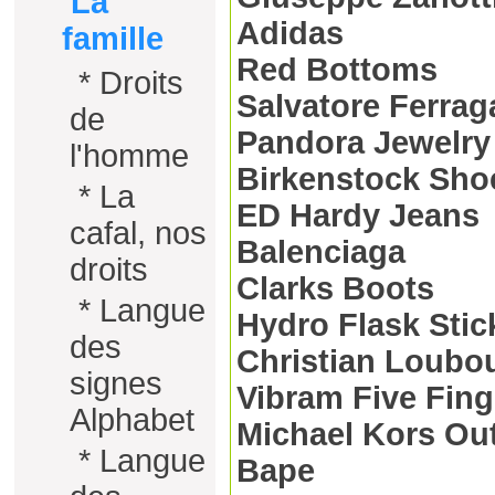
La
Adidas
famille
Red Bottoms
*
Droits
Salvatore Ferra
de
Pandora Jewelry O
l'homme
Birkenstock Sho
*
La
ED Hardy Jeans
cafal, nos
Balenciaga
droits
Clarks Boots
*
Langue
Hydro Flask Stic
des
Christian Loubo
signes
Vibram Five Fing
Alphabet
Michael Kors Out
*
Langue
Bape