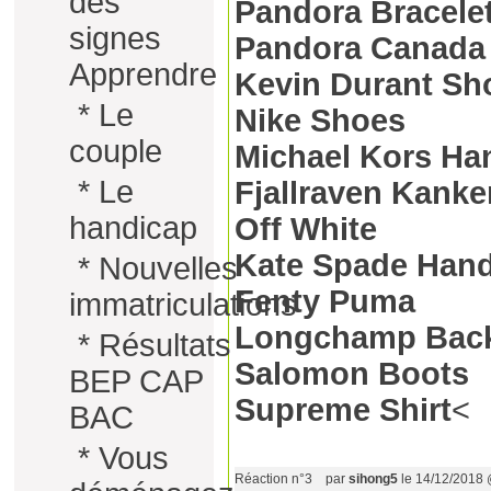
des
Pandora Bracele
signes
Pandora Canada
Apprendre
Kevin Durant Sh
*
Le
Nike Shoes
couple
Michael Kors H
*
Le
Fjallraven Kanke
handicap
Off White
Kate Spade Han
*
Nouvelles
Fenty Puma
immatriculations
Longchamp Bac
*
Résultats
Salomon Boots
BEP CAP
Supreme Shirt
<
BAC
*
Vous
Réaction n°3
par
sihong5
le 14/12/2018 