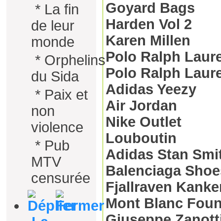
Goyard Bags
*
La fin
Harden Vol 2
de leur
Karen Millen
monde
Polo Ralph Laur
*
Orphelins
Polo Ralph Laur
du Sida
Adidas Yeezy
*
Paix et
Air Jordan
non
Nike Outlet
violence
Louboutin
*
Pub
Adidas Stan Smi
MTV
Balenciaga Shoe
censurée
Fjallraven Kanke
Mont Blanc Foun
Giuseppe Zanotti