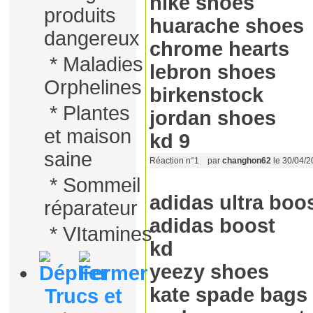
nike shoes
produits
huarache shoes
dangereux
chrome hearts
*
Maladies
lebron shoes
Orphelines
birkenstock
*
Plantes
jordan shoes
et maison
kd 9
saine
Réaction n°1
par
changhon62
le 30/04/
*
Sommeil
adidas ultra boo
réparateur
adidas boost
*
VItamines
kd
yeezy shoes
kate spade bags
Trucs et