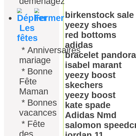
déménagez
birkenstock sale
yeezy shoes
Les
red bottoms
fêtes
adidas
*
Anniversaires
bracelet pandora
mariage
isabel marant
*
Bonne
yeezy boost
Fête
skechers
Maman
yeezy boost
*
Bonnes
kate spade
vacances
Adidas Nmd
*
Fête
salomon speedc
des
jordan 11