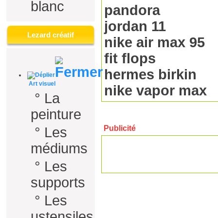
blanc
pandora
jordan 11
Lezard créatif
nike air max 95
fit flops
hermes birkin
Art visuel
nike vapor max
°
La
peinture
Publicité
°
Les
médiums
°
Les
supports
°
Les
ustensiles