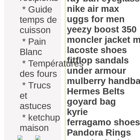
nike air max
*
Guide
uggs for men
temps de
yeezy boost 350
cuisson
moncler jacket 
*
Pain
lacoste shoes
Blanc
fitflop sandals
*
Températures
under armour
des fours
mulberry handb
*
Trucs
Hermes Belts
et
goyard bag
astuces
kyrie
*
ketchup
ferragamo shoes
maison
Pandora Rings