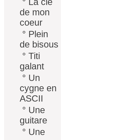
°
La clé
de mon
coeur
°
Plein
de bisous
°
Titi
galant
°
Un
cygne en
ASCII
°
Une
guitare
°
Une