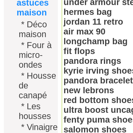
under armour st
astuces
hermes bag
maison
jordan 11 retro
*
Déco
air max 90
maison
longchamp bag
*
Four à
fit flops
micro-
pandora rings
ondes
kyrie irving shoe
*
Housse
pandora bracelet
de
new lebrons
canapé
red bottom shoe
*
Les
ultra boost unc
housses
fenty puma shoe
*
Vinaigre
salomon shoes